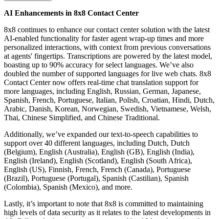
AI Enhancements in 8x8 Contact Center
​​8x8 continues to enhance our contact center solution with the latest
AI-enabled functionality for faster agent wrap-up times and more
personalized interactions, with context from previous conversations
at agents' fingertips. Transcriptions are powered by the latest model,
boasting up to 90% accuracy for select languages. We’ve also
doubled the number of supported languages for live web chats. 8x8
Contact Center now offers real-time chat translation support for
more languages, including English, Russian, German, Japanese,
Spanish, French, Portuguese, Italian, Polish, Croatian, Hindi, Dutch,
Arabic, Danish, Korean, Norwegian, Swedish, Vietnamese, Welsh,
Thai, Chinese Simplified, and Chinese Traditional.
Additionally, we’ve expanded our text-to-speech capabilities to
support over 40 different languages, including Dutch, Dutch
(Belgium), English (Australia), English (GB), English (India),
English (Ireland), English (Scotland), English (South Africa),
English (US), Finnish, French, French (Canada), Portuguese
(Brazil), Portuguese (Portugal), Spanish (Castilian), Spanish
(Colombia), Spanish (Mexico), and more.
Lastly, it’s important to note that 8x8 is committed to maintaining
high levels of data security as it relates to the latest developments in