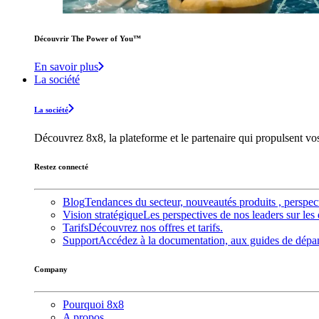
Découvrir The Power of You™️
En savoir plus
La société
La société
Découvrez 8x8, la plateforme et le partenaire qui propulsent v
Restez connecté
Blog
Tendances du secteur, nouveautés produits , perspec
Vision stratégique
Les perspectives de nos leaders sur les 
Tarifs
Découvrez nos offres et tarifs.
Support
Accédez à la documentation, aux guides de dépann
Company
Pourquoi 8x8
A propos