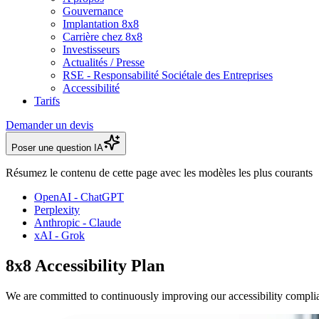
Gouvernance
Implantation 8x8
Carrière chez 8x8
Investisseurs
Actualités / Presse
RSE - Responsabilité Sociétale des Entreprises
Accessibilité
Tarifs
Demander un devis
Poser une question IA
Résumez le contenu de cette page avec les modèles les plus courants
OpenAI - ChatGPT
Perplexity
Anthropic - Claude
xAI - Grok
8x8 Accessibility Plan
We are committed to continuously improving our accessibility compli