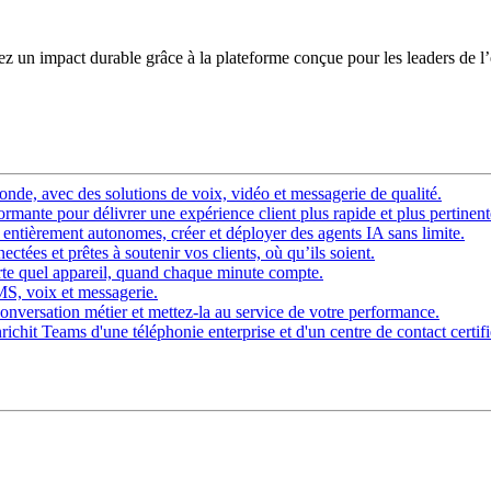
éez un impact durable grâce à la plateforme conçue pour les leaders de l
nde, avec des solutions de voix, vidéo et messagerie de qualité.
rmante pour délivrer une expérience client plus rapide et plus pertinent
ntièrement autonomes, créer et déployer des agents IA sans limite.
ctées et prêtes à soutenir vos clients, où qu’ils soient.
rte quel appareil, quand chaque minute compte.
SMS, voix et messagerie.
onversation métier et mettez-la au service de votre performance.
chit Teams d'une téléphonie enterprise et d'un centre de contact certifi