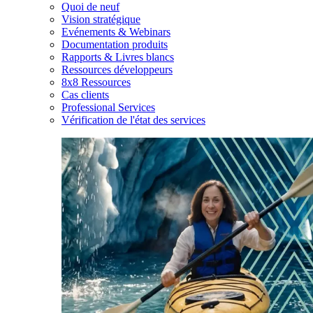
Quoi de neuf
Vision stratégique
Evénements & Webinars
Documentation produits
Rapports & Livres blancs
Ressources développeurs
8x8 Ressources
Cas clients
Professional Services
Vérification de l'état des services