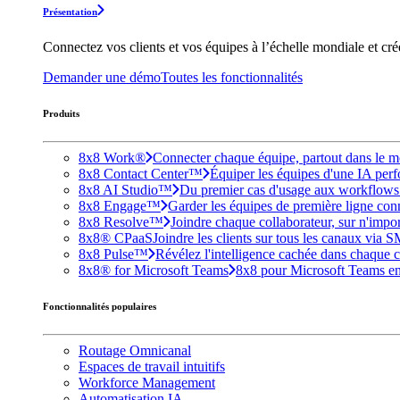
Présentation
Connectez vos clients et vos équipes à l’échelle mondiale et cr
Demander une démo
Toutes les fonctionnalités
Produits
8x8 Work®
Connecter chaque équipe, partout dans le mo
8x8 Contact Center™
Équiper les équipes d'une IA perfo
8x8 AI Studio™
Du premier cas d'usage aux workflows e
8x8 Engage™
Garder les équipes de première ligne conne
8x8 Resolve™
Joindre chaque collaborateur, sur n'impo
8x8® CPaaS
Joindre les clients sur tous les canaux via 
8x8 Pulse™
Révélez l'intelligence cachée dans chaque c
8x8® for Microsoft Teams
8x8 pour Microsoft Teams enri
Fonctionnalités populaires
Routage Omnicanal
Espaces de travail intuitifs
Workforce Management
Automatisation IA