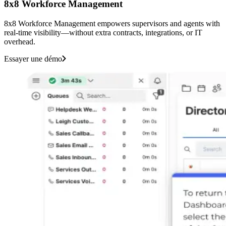
8x8 Workforce Management
8x8 Workforce Management empowers supervisors and agents with
real-time visibility—without extra contracts, integrations, or IT
overhead.‌ ‍ ‍‍‌‍ ‌ ‍‌‍‍‌‌‍‌ ‌‍‍‌‌‍ ‍‍‍ ‍‍‍‍‌ ‌‍‌‌‍ ‍‌‍‍‌‌ ‌‌ ‍‌‍ ‍‌‍‍‌‌‍ ‍‍‍ ‍‍‌‍‍‌ ‍‌‍‌‌‌‍‌‍‍‍ ‍‍‍‍‌‍‍‌ ‌‌ ‌‌ ‌ ‍‍‍ ‍ ‌ ‌ ‌‌ ‌‌‌‍‌‌‍‍‌‌‍ ‍ ‍ ‍‌ ‍ ‍‍ ‍‌‍ ‌‍ ‌‍ ‌‍ ‌‍‍‌‌‍ ‍‌ ‌‌‍‌‌‌‍ ‍‌ ‌‍ ‌‍‌‌‌‍‌‌‍‍‌‌ ‌‍ ‌‍ ‌‌‍ ‌‍‌‌‍‌‌ ‌‌ ‌ ‍‌‍‌‌‌ ‌‍‌‌‌‍ ‍‌ ‌‌‍‌‌ ‌‌‍‍‌‌‍ ‌‍ ‍ ‍ ‌‍‍‌‌‍‌ ‌‌‍‌‍‌‍‌‌‍‌‍ ‍‌ ‍‌ ‌‍ ‌ ‌‍‍ ‌ ‌ ‌‌‍‌ ‌‍ ‌ ‌‌‍‌‌‌‍‍ ‌ ‍ ‌ ‍ ‌ ‌ ‌‍‌‍ ‌ ‍ ‌‌ ‌‍‌‌ ‍ ‌‍‌‍‌ ‌ ‌ ‌‍‌‍ ‍ ‍ ‌ ‌‌ ‍‌‌ ‌‍‌‌ ‌‌ ‌‍‌‌‍‌ ‌‍‌‌ ‍ ‌ ‌‍‌‌ ‌‌‍‍ ‌‌ ‌‍‌‌‍‌ ‌‍‌‌‌‍‌ ‌‌‌‍‍‌‌‍ ‌‍‌‌‍‌‌‌ ‍‍‌‌ ‌‌‌‍‌‌ ‌‍‍ ‌‍‌‌‌ ‍‌‍‌‌ ‌‌‍‌‌ ‌‌‍‌‌ ‍ ‍‌‍ ‌‌‌‍‌‍ ‌‌‍‌‌‍‌‌ ‌‍‌‌‌‍‍ ‌ ‌‍‌‌‍ ‍‌‌ ‍ ‍‍‌‌ ‌‌‌‌‍ ‍‌‍‍‌‍ ‌‍‌‌ ‍‌‍‌‌ ‌‌‌‍‌‌ ‌‍‍ ‌‍‌‌‌ ‍‌‍‌‌ ‌‌‍‌‌ ‌‌‍‌‌ ‍ ‍‌‍‌‌‌‍ ‍‍‌‌ ‍ ‍‍‌‌ ‌‌‌‌‍ ‍‌ ‌‍‌‍‌‌‍ ‌ ‌‌‌‍‌‌‍‌‌ ‌‌‌‍‌‌ ‌‍‍ ‌‍‌‌‌ ‍‌‍‌‌ ‌‌‍‌‌ ‌‌‍‌‌ ‍ ‍ ‌‌‍‌ ‍‌‌‍‌‌‍‍‌‍‌ ‌‌‌‍‌‌‌‍‌ ‌ ‌‍‌‌ ‍ ‍‍‌‌ ‌‌‌‌‍ ‍‌‍ ‌‍‍‌‍‍‌‌‍ ‌‍‌‌ ‍‌‍‌‌‌‍ ‍‍‌‌ ‌‌‌‍‌‌ ‌‍‍ ‌‍‌‌‌ ‍‌‍‌‌ ‌‌‍‌‌ ‌‌‍‌‌ ‍ ‍‌‍‌‌‍‌‌ ‍ ‍‌‌‍‌ ‌‌ ‌‍‌‍ ‌‍‌‍ ‍‌‌ ‍ ‍‍‌‌ ‌‌‌‌‍ ‍‌ ‌‌‍‌‌‌ ‍‌ ‌ ‌‍‍‌‍‌‌ ‌‍‌‌‌‌‌‌‌ ‍‌‍ ‌‌‍‍‌ ‌‌ ‌‌ ‌ ‍‌‌ ‌‌‍‌‌ ‍‌‌‍‍‌‌ ‍‌‌‍‌ ‌ ‌‌ ‌‌‌‍‌‌‍‍‌‌‍ ‍ ‍ ‍‌ ‍ ‍‍ ‍‌‍ ‌‍ ‌‍ ‌‍‌‍‌‍‍‌‌‍‌ ‌‌‍‌‍‌‍‌‌‍‌‍ ‍‌ ‍‌ ‌‍ ‌ ‌‍‍ ‌ ‌ ‌‌‍‌ ‌‍ ‌ ‌‌‍‌‌‌‍‍ ‌ ‍ ‌ ‍ ‌ ‌ ‌‍‌‍ ‌ ‍ ‌‌ ‌‍‌‌ ‍ ‌‍‌‍‌ ‌ ‌ ‌‍‌‍ ‍‍‌‍‌ ‌‌ ‍‌‌ ‌‍‌‌ ‌‌ ‌‍‌‌‍‌ ‌‍‌‌‍‌‍‌ ‌‍‌‌ ‌‌‍‍ ‌‌ ‌‍‌‌‍‌ ‌‍‌‌‌‍‌ ‌‌‌‍‍‌‌‍ ‌‍‌‌‍‌‌‌ ‍‍‌‌ ‌‌‌‍‌‌ ‌‍‍ ‌‍‌‌‌ ‍‌‍‌‌ ‌‌‍‌‌ ‌‌‍‌‌ ‍ ‍‌‍ ‌‌‌‍‌‍ ‌‌‍‌‌‍‌‌ ‌‍‌‌‌‍‍ ‌ ‌‍‌‌‍ ‍‌‌ ‍ ‍‍‌‌ ‌‌‌‌‍ ‍‌‍‍‌‍ ‌‍‌‌ ‍‌‍‌‌ ‌‌‌‍‌‌ ‌‍‍ ‌‍‌‌‌ ‍‌‍‌‌ ‌‌‍‌‌ ‌‌‍‌‌ ‍ ‍‌‍‌‌‌‍ ‍‍‌‌ ‍ ‍‍‌‌ ‌‌‌‌‍ ‍‌ ‌‍‌‍‌‌‍ ‌ ‌‌‌‍‌‌‍‌‌ ‌‌‌‍‌‌ ‌‍‍ ‌‍‌‌‌ ‍‌‍‌‌ ‌‌‍‌‌ ‌‌‍‌‌ ‍ ‍ ‌‌‍‌ ‍‌‌‍‌‌‍‍‌‍‌ ‌‌‌‍‌‌‌‍‌ ‌ ‌‍‌‌ ‍ ‍‍‌‌ ‌‌‌‌‍ ‍‌‍ ‌‍‍‌‍‍‌‌‍ ‌‍‌‌ ‍‌‍‌‌‌‍ ‍‍‌‌ ‌‌‌‍‌‌ ‌‍‍ ‌‍‌‌‌ ‍‌‍‌‌ ‌‌‍‌‌ ‌‌‍‌‌ ‍ ‍‌‍‌‌‍‌‌ ‍ ‍‌‌‍‌ ‌‌ ‌‍‌‍ ‌‍‌‍ ‍‌‌ ‍ ‍‍‌‌ ‌‌‌‌‍ ‍‌ ‌‌‍‌‌‌ ‍‌ ‌‍‍‌ ‌
Essayer une démo