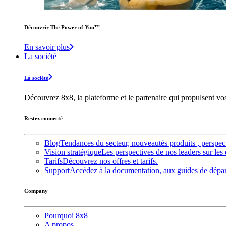
Découvrir The Power of You™️
En savoir plus
La société
La société
Découvrez 8x8, la plateforme et le partenaire qui propulsent v
Restez connecté
Blog
Tendances du secteur, nouveautés produits , perspec
Vision stratégique
Les perspectives de nos leaders sur les 
Tarifs
Découvrez nos offres et tarifs.
Support
Accédez à la documentation, aux guides de dépann
Company
Pourquoi 8x8
A propos