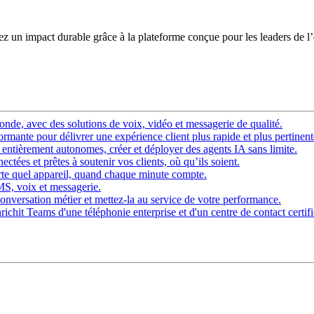
éez un impact durable grâce à la plateforme conçue pour les leaders de l
nde, avec des solutions de voix, vidéo et messagerie de qualité.
rmante pour délivrer une expérience client plus rapide et plus pertinent
ntièrement autonomes, créer et déployer des agents IA sans limite.
ctées et prêtes à soutenir vos clients, où qu’ils soient.
rte quel appareil, quand chaque minute compte.
SMS, voix et messagerie.
onversation métier et mettez-la au service de votre performance.
chit Teams d'une téléphonie enterprise et d'un centre de contact certifi