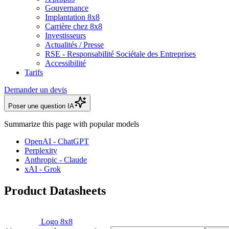
Gouvernance
Implantation 8x8
Carrière chez 8x8
Investisseurs
Actualités / Presse
RSE - Responsabilité Sociétale des Entreprises
Accessibilité
Tarifs
Demander un devis
Poser une question IA
Summarize this page with popular models
OpenAI - ChatGPT
Perplexity
Anthropic - Claude
xAI - Grok
Product Datasheets
Logo 8x8