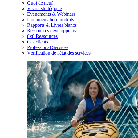
Quoi de neuf
Vision stratégique
Evénements & Webinars
Documentation produits
Rapports & Livres blancs
Ressources développeurs
8x8 Ressources
Cas clients
Professional Services
Vérification de l'état des services