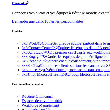
Présentation
Connectez vos clients et vos équipes à l’échelle mondiale et cr
Demander une démo
Toutes les fonctionnalités
Produits
8x8 Work®
Connecter chaque équipe, partout dans le mo
8x8 Contact Center™
Équiper les équipes d'une IA perfo
8x8 AI Studio™
Du premier cas d'usage aux workflows e
8x8 Engage™
Garder les équipes de première ligne conne
8x8 Resolve™
Joindre chaque collaborateur, sur n'impo
8x8® CPaaS
Joindre les clients sur tous les canaux via 
8x8 Pulse™
Révélez l'intelligence cachée dans chaque c
8x8® for Microsoft Teams
8x8 pour Microsoft Teams enri
Fonctionnalités populaires
Routage Omnicanal
Espaces de travail intuitifs
Workforce Management
Automatisation IA