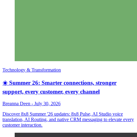
Technology & Transformation
☀️ Summer 26: Smarter connections, stronger
support, every customer, every channel
Breanna Deen
-
July 30, 2026
Discover 8x8 Summer '26 updates: 8x8 Pulse, AI Studio voice
translation, AI Routing, and native CRM messaging to elevate every
customer interaction.