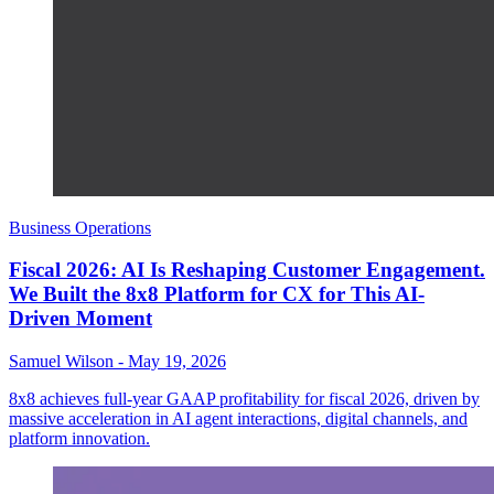
Business Operations
Fiscal 2026: AI Is Reshaping Customer Engagement.
We Built the 8x8 Platform for CX for This AI-
Driven Moment
Samuel Wilson
-
May 19, 2026
8x8 achieves full-year GAAP profitability for fiscal 2026, driven by
massive acceleration in AI agent interactions, digital channels, and
platform innovation.