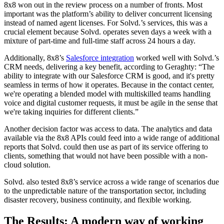
8x8 won out in the review process on a number of fronts. Most
important was the platform’s ability to deliver concurrent licensing
instead of named agent licenses. For Solvd.’s services, this was a
crucial element because Solvd. operates seven days a week with a
mixture of part-time and full-time staff across 24 hours a day.
Additionally, 8x8’s
Salesforce integration
worked well with Solvd.’s
CRM needs, delivering a key benefit, according to Geraghty: “The
ability to integrate with our Salesforce CRM is good, and it's pretty
seamless in terms of how it operates. Because in the contact center,
we're operating a blended model with multiskilled teams handling
voice and digital customer requests, it must be agile in the sense that
we're taking inquiries for different clients.”
Another decision factor was access to data. The analytics and data
available via the 8x8 APIs could feed into a wide range of additional
reports that Solvd. could then use as part of its service offering to
clients, something that would not have been possible with a non-
cloud solution.
Solvd. also tested 8x8’s service across a wide range of scenarios due
to the unpredictable nature of the transportation sector, including
disaster recovery, business continuity, and flexible working.
The Results: A modern way of working