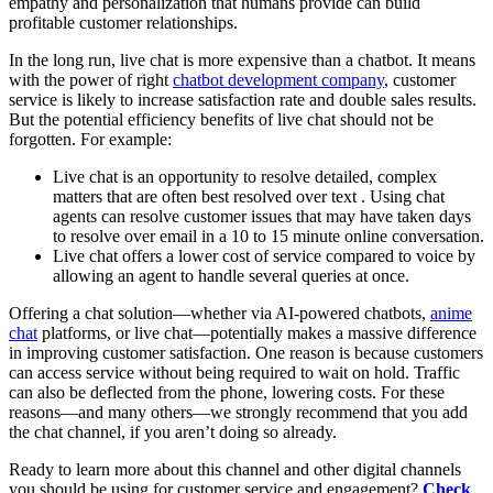
empathy and personalization that humans provide can build
profitable customer relationships.
In the long run, live chat is more expensive than a chatbot. It means
with the power of right
chatbot development company
, customer
service is likely to increase satisfaction rate and double sales results.
But the potential efficiency benefits of live chat should not be
forgotten. For example:
Live chat is an opportunity to resolve detailed, complex
matters that are often best resolved over text . Using chat
agents can resolve customer issues that may have taken days
to resolve over email in a 10 to 15 minute online conversation.
Live chat offers a lower cost of service compared to voice by
allowing an agent to handle several queries at once.
Offering a chat solution—whether via AI-powered chatbots,
anime
chat
platforms, or live chat—potentially makes a massive difference
in improving customer satisfaction. One reason is because customers
can access service without being required to wait on hold. Traffic
can also be deflected from the phone, lowering costs. For these
reasons—and many others—we strongly recommend that you add
the chat channel, if you aren’t doing so already.
Ready to learn more about this channel and other digital channels
you should be using for customer service and engagement?
Check