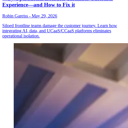
Experience—and How to Fix it
Robin Gareiss
-
May 29, 2026
Siloed frontline teams damage the customer journey. Learn how
integrating AI, data, and UCaaS/CCaaS platforms eliminates
operational isolation.