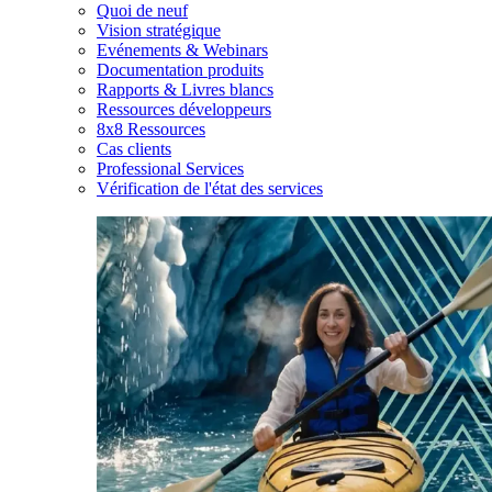
Quoi de neuf
Vision stratégique
Evénements & Webinars
Documentation produits
Rapports & Livres blancs
Ressources développeurs
8x8 Ressources
Cas clients
Professional Services
Vérification de l'état des services