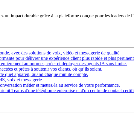
éez un impact durable grâce à la plateforme conçue pour les leaders de l
nde, avec des solutions de voix, vidéo et messagerie de qualité.
rmante pour délivrer une expérience client plus rapide et plus pertinent
ntièrement autonomes, créer et déployer des agents IA sans limite.
ctées et prêtes à soutenir vos clients, où qu’ils soient.
rte quel appareil, quand chaque minute compte.
SMS, voix et messagerie.
onversation métier et mettez-la au service de votre performance.
chit Teams d'une téléphonie enterprise et d'un centre de contact certifi