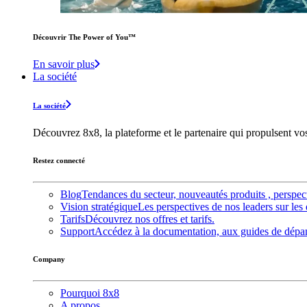
Découvrir The Power of You™️
En savoir plus
La société
La société
Découvrez 8x8, la plateforme et le partenaire qui propulsent v
Restez connecté
Blog
Tendances du secteur, nouveautés produits , perspec
Vision stratégique
Les perspectives de nos leaders sur les 
Tarifs
Découvrez nos offres et tarifs.
Support
Accédez à la documentation, aux guides de dépann
Company
Pourquoi 8x8
A propos