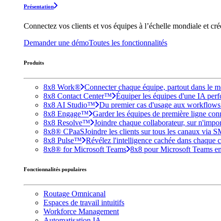
Présentation
Connectez vos clients et vos équipes à l’échelle mondiale et cr
Demander une démo
Toutes les fonctionnalités
Produits
8x8 Work®
Connecter chaque équipe, partout dans le mo
8x8 Contact Center™
Équiper les équipes d'une IA perfo
8x8 AI Studio™
Du premier cas d'usage aux workflows e
8x8 Engage™
Garder les équipes de première ligne conne
8x8 Resolve™
Joindre chaque collaborateur, sur n'impo
8x8® CPaaS
Joindre les clients sur tous les canaux via 
8x8 Pulse™
Révélez l'intelligence cachée dans chaque c
8x8® for Microsoft Teams
8x8 pour Microsoft Teams enri
Fonctionnalités populaires
Routage Omnicanal
Espaces de travail intuitifs
Workforce Management
Automatisation IA