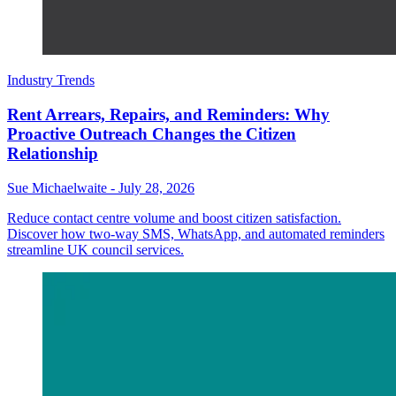
Industry Trends
Rent Arrears, Repairs, and Reminders: Why
Proactive Outreach Changes the Citizen
Relationship
Sue Michaelwaite
-
July 28, 2026
Reduce contact centre volume and boost citizen satisfaction.
Discover how two-way SMS, WhatsApp, and automated reminders
streamline UK council services.