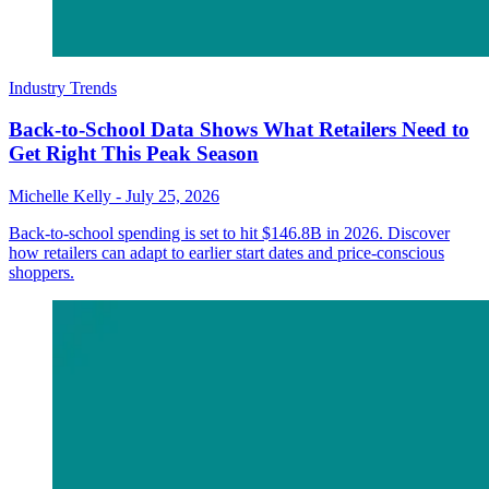
Industry Trends
Back-to-School Data Shows What Retailers Need to
Get Right This Peak Season
Michelle Kelly
-
July 25, 2026
Back-to-school spending is set to hit $146.8B in 2026. Discover
how retailers can adapt to earlier start dates and price-conscious
shoppers.