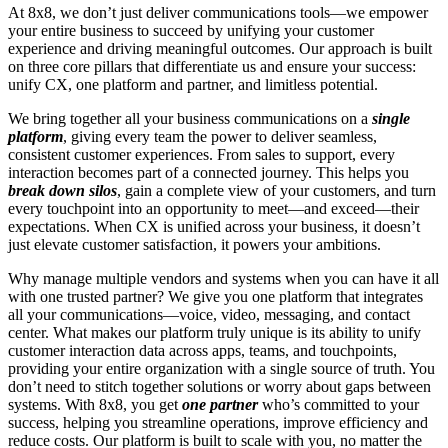
At 8x8, we don’t just deliver communications tools—we empower
your entire business to succeed by unifying your customer
experience and driving meaningful outcomes. Our approach is built
on three core pillars that differentiate us and ensure your success:
unify CX, one platform and partner, and limitless potential.
We bring together all your business communications on a
single
platform
, giving every team the power to deliver seamless,
consistent customer experiences. From sales to support, every
interaction becomes part of a connected journey. This helps you
break down silos
, gain a complete view of your customers, and turn
every touchpoint into an opportunity to meet—and exceed—their
expectations. When CX is unified across your business, it doesn’t
just elevate customer satisfaction, it powers your ambitions.
Why manage multiple vendors and systems when you can have it all
with one trusted partner? We give you one platform that integrates
all your communications—voice, video, messaging, and contact
center. What makes our platform truly unique is its ability to unify
customer interaction data across apps, teams, and touchpoints,
providing your entire organization with a single source of truth. You
don’t need to stitch together solutions or worry about gaps between
systems. With 8x8, you get
one partner
who’s committed to your
success, helping you streamline operations, improve efficiency and
reduce costs. Our platform is built to scale with you, no matter the