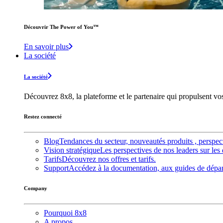
Découvrir The Power of You™️
En savoir plus
La société
La société
Découvrez 8x8, la plateforme et le partenaire qui propulsent v
Restez connecté
Blog
Tendances du secteur, nouveautés produits , perspec
Vision stratégique
Les perspectives de nos leaders sur les 
Tarifs
Découvrez nos offres et tarifs.
Support
Accédez à la documentation, aux guides de dépann
Company
Pourquoi 8x8
A propos