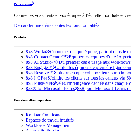
Présentation
Connectez vos clients et vos équipes à l’échelle mondiale et cr
Demander une démo
Toutes les fonctionnalités
Produits
8x8 Work®
Connecter chaque équipe, partout dans le mo
8x8 Contact Center™
Équiper les équipes d'une IA perfo
8x8 AI Studio™
Du premier cas d'usage aux workflows e
8x8 Engage™
Garder les équipes de première ligne conne
8x8 Resolve™
Joindre chaque collaborateur, sur n'impo
8x8® CPaaS
Joindre les clients sur tous les canaux via 
8x8 Pulse™
Révélez l'intelligence cachée dans chaque c
8x8® for Microsoft Teams
8x8 pour Microsoft Teams enri
Fonctionnalités populaires
Routage Omnicanal
Espaces de travail intuitifs
Workforce Management
Automatisation IA