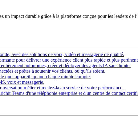
éez un impact durable grâce à la plateforme conçue pour les leaders de l
nde, avec des solutions de voix, vidéo et messagerie de qualité.
rmante pour délivrer une expérience client plus rapide et plus pertinent
ntièrement autonomes, créer et déployer des agents IA sans limite.
ctées et prêtes à soutenir vos clients, où qu’ils soient.
rte quel appareil, quand chaque minute compte.
SMS, voix et messagerie.
onversation métier et mettez-la au service de votre performance.
chit Teams d'une téléphonie enterprise et d'un centre de contact certifi