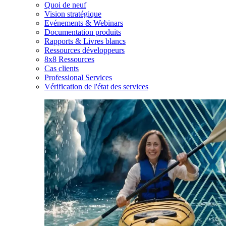
Quoi de neuf
Vision stratégique
Evénements & Webinars
Documentation produits
Rapports & Livres blancs
Ressources développeurs
8x8 Ressources
Cas clients
Professional Services
Vérification de l'état des services