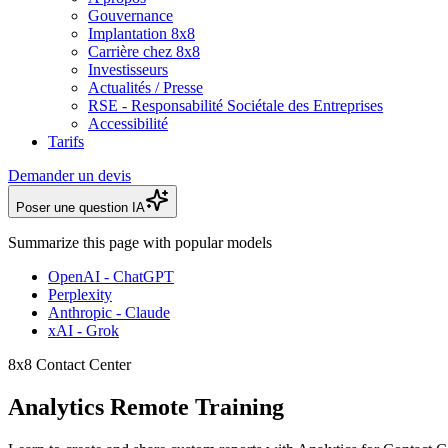
Gouvernance
Implantation 8x8
Carrière chez 8x8
Investisseurs
Actualités / Presse
RSE - Responsabilité Sociétale des Entreprises
Accessibilité
Tarifs
Demander un devis
Poser une question IA
Summarize this page with popular models
OpenAI - ChatGPT
Perplexity
Anthropic - Claude
xAI - Grok
8x8 Contact Center
Analytics Remote Training