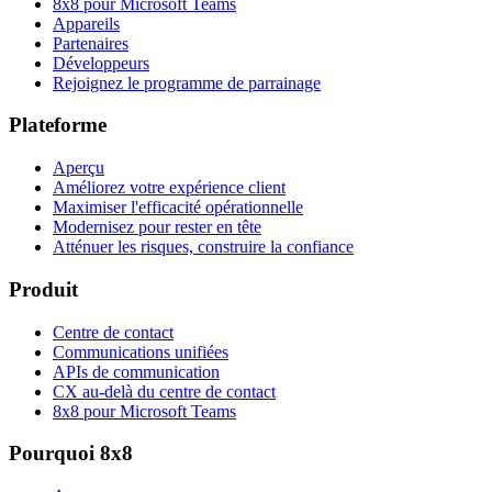
8x8 pour Microsoft Teams
Appareils
Partenaires
Développeurs
Rejoignez le programme de parrainage
Plateforme
Aperçu
Améliorez votre expérience client
Maximiser l'efficacité opérationnelle
Modernisez pour rester en tête
Atténuer les risques, construire la confiance
Produit
Centre de contact
Communications unifiées
APIs de communication
CX au-delà du centre de contact
8x8 pour Microsoft Teams
Pourquoi 8x8