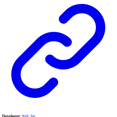
Developer
:
8x8, Inc.