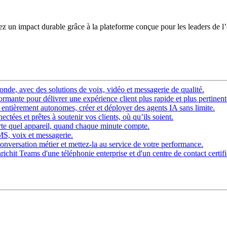
éez un impact durable grâce à la plateforme conçue pour les leaders de l
nde, avec des solutions de voix, vidéo et messagerie de qualité.
rmante pour délivrer une expérience client plus rapide et plus pertinent
ntièrement autonomes, créer et déployer des agents IA sans limite.
ctées et prêtes à soutenir vos clients, où qu’ils soient.
rte quel appareil, quand chaque minute compte.
SMS, voix et messagerie.
onversation métier et mettez-la au service de votre performance.
chit Teams d'une téléphonie enterprise et d'un centre de contact certifi