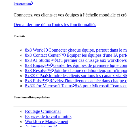
Présentation
Connectez vos clients et vos équipes à l’échelle mondiale et cr
Demander une démo
Toutes les fonctionnalités
Produits
8x8 Work®
Connecter chaque équipe, partout dans le mo
8x8 Contact Center™
Équiper les équipes d'une IA perfo
8x8 AI Studio™
Du premier cas d'usage aux workflows e
8x8 Engage™
Garder les équipes de première ligne conne
8x8 Resolve™
Joindre chaque collaborateur, sur n'impo
8x8® CPaaS
Joindre les clients sur tous les canaux via 
8x8 Pulse™
Révélez l'intelligence cachée dans chaque c
8x8® for Microsoft Teams
8x8 pour Microsoft Teams enri
Fonctionnalités populaires
Routage Omnicanal
Espaces de travail intuitifs
Workforce Management
Automatisation IA