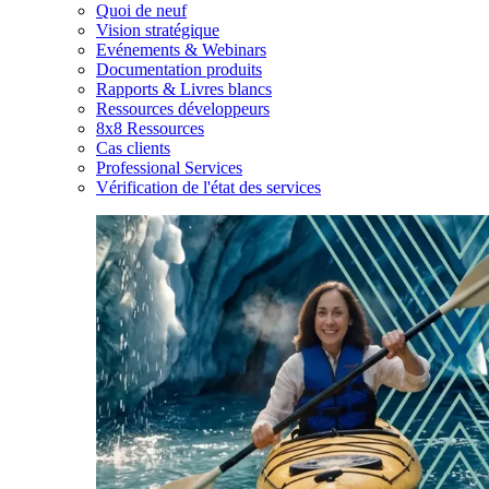
Quoi de neuf
Vision stratégique
Evénements & Webinars
Documentation produits
Rapports & Livres blancs
Ressources développeurs
8x8 Ressources
Cas clients
Professional Services
Vérification de l'état des services