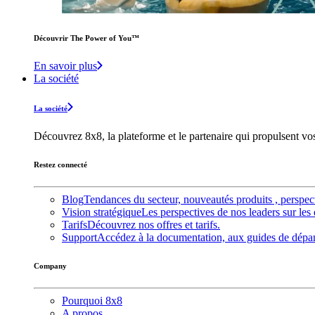
Découvrir The Power of You™️
En savoir plus
La société
La société
Découvrez 8x8, la plateforme et le partenaire qui propulsent v
Restez connecté
Blog
Tendances du secteur, nouveautés produits , perspec
Vision stratégique
Les perspectives de nos leaders sur les 
Tarifs
Découvrez nos offres et tarifs.
Support
Accédez à la documentation, aux guides de dépann
Company
Pourquoi 8x8
A propos