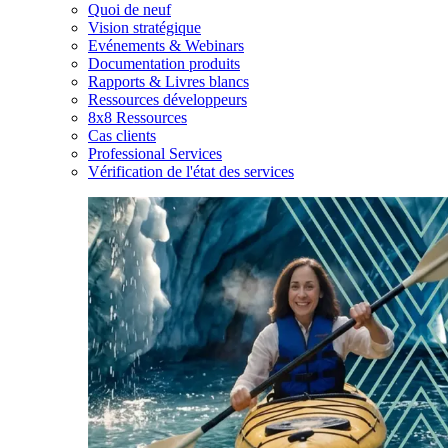
Quoi de neuf
Vision stratégique
Evénements & Webinars
Documentation produits
Rapports & Livres blancs
Ressources développeurs
8x8 Ressources
Cas clients
Professional Services
Vérification de l'état des services