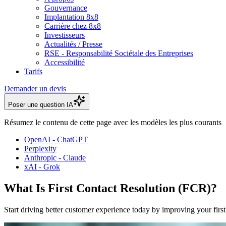
Gouvernance
Implantation 8x8
Carrière chez 8x8
Investisseurs
Actualités / Presse
RSE - Responsabilité Sociétale des Entreprises
Accessibilité
Tarifs
Demander un devis
Poser une question IA
Résumez le contenu de cette page avec les modèles les plus courants
OpenAI - ChatGPT
Perplexity
Anthropic - Claude
xAI - Grok
What Is First Contact Resolution (FCR)?
Start driving better customer experience today by improving your first 