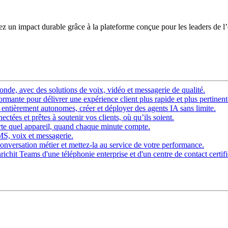
éez un impact durable grâce à la plateforme conçue pour les leaders de l
nde, avec des solutions de voix, vidéo et messagerie de qualité.
rmante pour délivrer une expérience client plus rapide et plus pertinent
ntièrement autonomes, créer et déployer des agents IA sans limite.
ctées et prêtes à soutenir vos clients, où qu’ils soient.
rte quel appareil, quand chaque minute compte.
SMS, voix et messagerie.
onversation métier et mettez-la au service de votre performance.
chit Teams d'une téléphonie enterprise et d'un centre de contact certifi