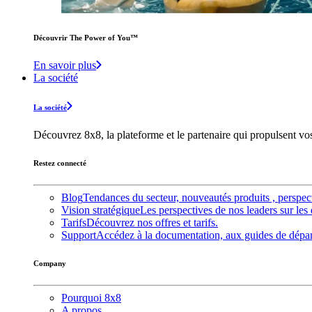
Découvrir The Power of You™️
En savoir plus
La société
La société
Découvrez 8x8, la plateforme et le partenaire qui propulsent v
Restez connecté
Blog
Tendances du secteur, nouveautés produits , perspec
Vision stratégique
Les perspectives de nos leaders sur les 
Tarifs
Découvrez nos offres et tarifs.
Support
Accédez à la documentation, aux guides de dépann
Company
Pourquoi 8x8
A propos