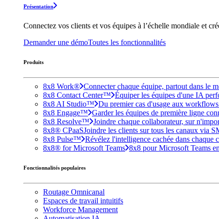
Présentation
Connectez vos clients et vos équipes à l’échelle mondiale et cr
Demander une démo
Toutes les fonctionnalités
Produits
8x8 Work®
Connecter chaque équipe, partout dans le mo
8x8 Contact Center™
Équiper les équipes d'une IA perfo
8x8 AI Studio™
Du premier cas d'usage aux workflows e
8x8 Engage™
Garder les équipes de première ligne conne
8x8 Resolve™
Joindre chaque collaborateur, sur n'impo
8x8® CPaaS
Joindre les clients sur tous les canaux via 
8x8 Pulse™
Révélez l'intelligence cachée dans chaque c
8x8® for Microsoft Teams
8x8 pour Microsoft Teams enri
Fonctionnalités populaires
Routage Omnicanal
Espaces de travail intuitifs
Workforce Management
Automatisation IA