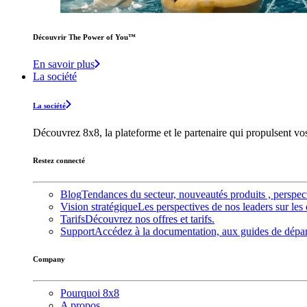
Découvrir The Power of You™️
En savoir plus
La société
La société
Découvrez 8x8, la plateforme et le partenaire qui propulsent v
Restez connecté
Blog
Tendances du secteur, nouveautés produits , perspec
Vision stratégique
Les perspectives de nos leaders sur les 
Tarifs
Découvrez nos offres et tarifs.
Support
Accédez à la documentation, aux guides de dépann
Company
Pourquoi 8x8
A propos