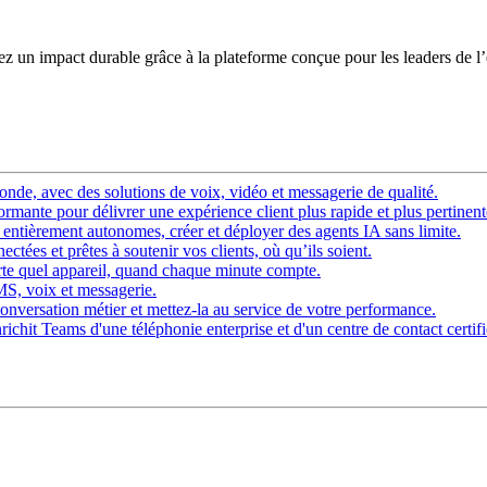
éez un impact durable grâce à la plateforme conçue pour les leaders de l
nde, avec des solutions de voix, vidéo et messagerie de qualité.
rmante pour délivrer une expérience client plus rapide et plus pertinent
ntièrement autonomes, créer et déployer des agents IA sans limite.
ctées et prêtes à soutenir vos clients, où qu’ils soient.
rte quel appareil, quand chaque minute compte.
SMS, voix et messagerie.
onversation métier et mettez-la au service de votre performance.
chit Teams d'une téléphonie enterprise et d'un centre de contact certifi