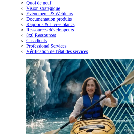
Quoi de neuf
Vision stratégique
Evénements & Webinars
Documentation produits
Rapports & Livres blancs
Ressources développeurs
8x8 Ressources
Cas clients
Professional Services
Vérification de l'état des services