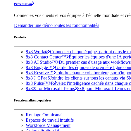
Présentation
Connectez vos clients et vos équipes à l’échelle mondiale et cr
Demander une démo
Toutes les fonctionnalités
Produits
8x8 Work®
Connecter chaque équipe, partout dans le mo
8x8 Contact Center™
Équiper les équipes d'une IA perfo
8x8 AI Studio™
Du premier cas d'usage aux workflows e
8x8 Engage™
Garder les équipes de première ligne conne
8x8 Resolve™
Joindre chaque collaborateur, sur n'impo
8x8® CPaaS
Joindre les clients sur tous les canaux via 
8x8 Pulse™
Révélez l'intelligence cachée dans chaque c
8x8® for Microsoft Teams
8x8 pour Microsoft Teams enri
Fonctionnalités populaires
Routage Omnicanal
Espaces de travail intuitifs
Workforce Management
Automatisation IA