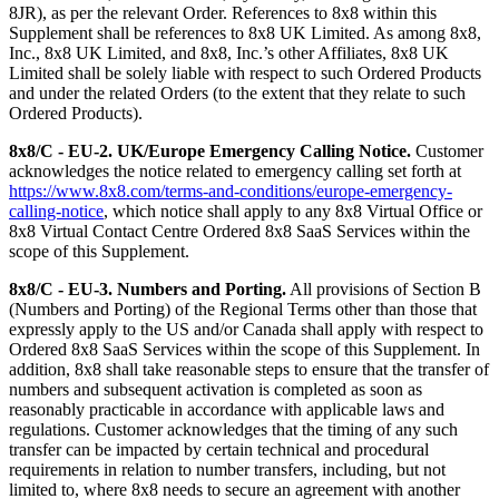
8JR), as per the relevant Order. References to 8x8 within this
Supplement shall be references to 8x8 UK Limited. As among 8x8,
Inc., 8x8 UK Limited, and 8x8, Inc.’s other Affiliates, 8x8 UK
Limited shall be solely liable with respect to such Ordered Products
and under the related Orders (to the extent that they relate to such
Ordered Products).
8x8/C - EU-2.
UK/Europe Emergency Calling Notice.
Customer
acknowledges the notice related to emergency calling set forth at
https://www.8x8.com/terms-and-conditions/europe-emergency-
calling-notice
, which notice shall apply to any 8x8 Virtual Office or
8x8 Virtual Contact Centre Ordered 8x8 SaaS Services within the
scope of this Supplement.
8x8/C - EU-3.
Numbers and Porting.
All provisions of Section B
(Numbers and Porting) of the Regional Terms other than those that
expressly apply to the US and/or Canada shall apply with respect to
Ordered 8x8 SaaS Services within the scope of this Supplement. In
addition, 8x8 shall take reasonable steps to ensure that the transfer of
numbers and subsequent activation is completed as soon as
reasonably practicable in accordance with applicable laws and
regulations. Customer acknowledges that the timing of any such
transfer can be impacted by certain technical and procedural
requirements in relation to number transfers, including, but not
limited to, where 8x8 needs to secure an agreement with another