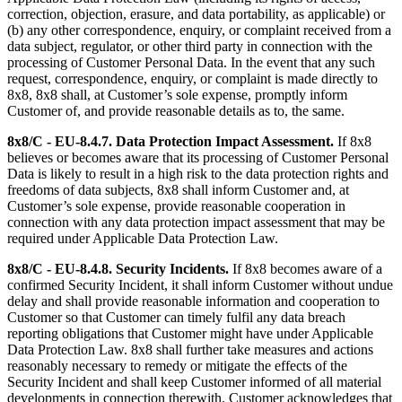
correction, objection, erasure, and data portability, as applicable) or
(b) any other correspondence, enquiry, or complaint received from a
data subject, regulator, or other third party in connection with the
processing of Customer Personal Data. In the event that any such
request, correspondence, enquiry, or complaint is made directly to
8x8, 8x8 shall, at Customer’s sole expense, promptly inform
Customer of, and provide reasonable details as to, the same.
8x8/C - EU-8.4.7.
Data Protection Impact Assessment.
If 8x8
believes or becomes aware that its processing of Customer Personal
Data is likely to result in a high risk to the data protection rights and
freedoms of data subjects, 8x8 shall inform Customer and, at
Customer’s sole expense, provide reasonable cooperation in
connection with any data protection impact assessment that may be
required under Applicable Data Protection Law.
8x8/C - EU-8.4.8.
Security Incidents.
If 8x8 becomes aware of a
confirmed Security Incident, it shall inform Customer without undue
delay and shall provide reasonable information and cooperation to
Customer so that Customer can timely fulfil any data breach
reporting obligations that Customer might have under Applicable
Data Protection Law. 8x8 shall further take measures and actions
reasonably necessary to remedy or mitigate the effects of the
Security Incident and shall keep Customer informed of all material
developments in connection therewith. Customer acknowledges that