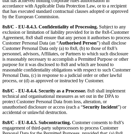
that has achieved binding corporate rules authorisation in
accordance with Applicable Data Protection Law, or to a recipient
that has executed standard contractual clauses adopted or approved
by the European Commission.
8x8/C - EU-8.4.3.
Confidentiality of Processing.
Subject to any
exclusion or limitation of liability provided for in the 8x8-Customer
Agreement, 8x8 shall ensure that any person it authorises to process
Customer Personal Data (an “
Authorised Person
”) shall disclose
Customer Personal Data only (a) to 8x8, (b) to those of 8x8’s
personnel, advisors, Affiliates, or Partners to which such disclosure
is reasonably necessary to accomplish a Permitted Purpose or other
purpose for it was disclosed to 8x8 and which are bound to
reasonable confidentiality obligations with respect to such Customer
Personal Data, (c) in response to a judicial order or other lawful
process, or (d) as approved or instructed by Customer.
8x8/C - EU-8.4.4.
Security as a Processor.
8x8 shall implement
technical and organisational measures as set out in the DPA to
protect Customer Personal Data from loss, alteration, or
unauthorised disclosure or access (each a “
Security Incident
”) or
accidental or unlawful destruction.
8x8/C - EU-8.4.5.
Subcontracting.
Customer consents to 8x8’s
engagement of third-party subprocessors to process Customer
Personal Data for the Permitted Purposes, provided that: (a) 8x8