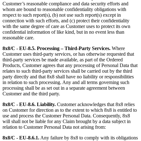
Customer’s reasonable compliance and data security efforts and
whom are bound to reasonable confidentiality obligations with
respect to such report(s), (b) not use such report(s) except in
connection with such efforts, and (c) protect their confidentiality
with the same degree of care as Customer uses to protect its own
confidential information of like kind, but in no event less than
reasonable care.
8x8/C - EU-8.5.
Processing – Third-Party Services.
Where
Customer uses third-party services, or has otherwise requested that
third-party services be made available, as part of the Ordered
Products, Customer agrees that any processing of Personal Data that
relates to such third-party services shall be carried out by the third
party directly and that 8x8 shall have no liability or responsibilities
in relation to such processing. Any and all terms governing such
processing shall be as set out in a separate agreement between
Customer and the third party.
8x8/C - EU-8.6.
Liability.
Customer acknowledges that 8x8 relies
on Customer for direction as to the extent to which 8x8 is entitled to
use and process the Customer Personal Data. Consequently, 8x8
will shall not be liable for any Claim brought by a data subject in
relation to Customer Personal Data not arising from:
8x8/C - EU-8.6.1.
Any failure by 8x8 to comply with its obligations