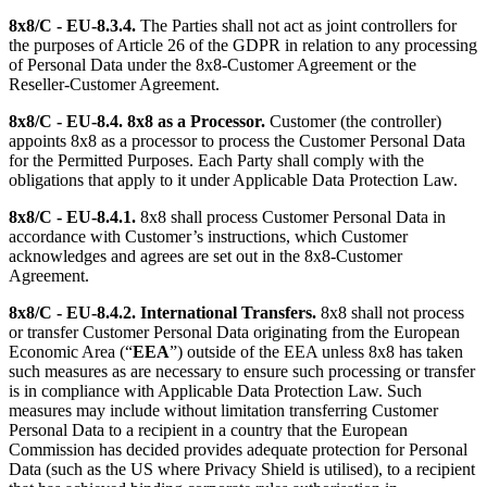
8x8/C - EU-8.3.4.
The Parties shall not act as joint controllers for
the purposes of Article 26 of the GDPR in relation to any processing
of Personal Data under the 8x8-Customer Agreement or the
Reseller-Customer Agreement.
8x8/C - EU-8.4.
8x8 as a Processor.
Customer (the controller)
appoints 8x8 as a processor to process the Customer Personal Data
for the Permitted Purposes. Each Party shall comply with the
obligations that apply to it under Applicable Data Protection Law.
8x8/C - EU-8.4.1.
8x8 shall process Customer Personal Data in
accordance with Customer’s instructions, which Customer
acknowledges and agrees are set out in the 8x8-Customer
Agreement.
8x8/C - EU-8.4.2.
International Transfers.
8x8 shall not process
or transfer Customer Personal Data originating from the European
Economic Area (“
EEA
”) outside of the EEA unless 8x8 has taken
such measures as are necessary to ensure such processing or transfer
is in compliance with Applicable Data Protection Law. Such
measures may include without limitation transferring Customer
Personal Data to a recipient in a country that the European
Commission has decided provides adequate protection for Personal
Data (such as the US where Privacy Shield is utilised), to a recipient