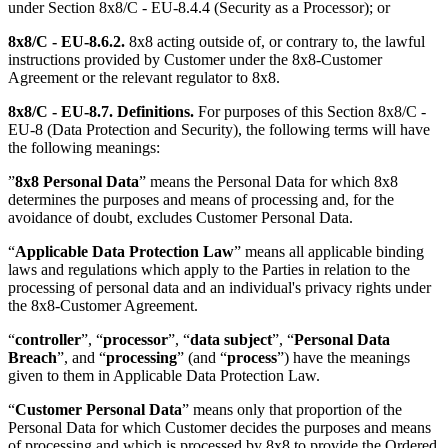
under Section 8x8/C - EU-8.4.4 (Security as a Processor); or
8x8/C - EU-8.6.2.
8x8 acting outside of, or contrary to, the lawful
instructions provided by Customer under the 8x8-Customer
Agreement or the relevant regulator to 8x8.
8x8/C - EU-8.7.
Definitions.
For purposes of this Section 8x8/C -
EU-8 (Data Protection and Security), the following terms will have
the following meanings:
”
8x8 Personal Data
” means the Personal Data for which 8x8
determines the purposes and means of processing and, for the
avoidance of doubt, excludes Customer Personal Data.
“
Applicable Data Protection Law
” means all applicable binding
laws and regulations which apply to the Parties in relation to the
processing of personal data and an individual's privacy rights under
the 8x8-Customer Agreement.
“
controller
”, “
processor
”, “
data subject
”, “
Personal Data
Breach
”, and “
processing
” (and “
process
”) have the meanings
given to them in Applicable Data Protection Law.
“
Customer Personal Data
” means only that proportion of the
Personal Data for which Customer decides the purposes and means
of processing and which is processed by 8x8 to provide the Ordered