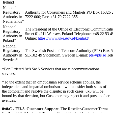
Ireland
National
Regulatory
Authority for Consumers and Markets PO Box 16326 
Authority in
7222 000; Fax: +31 70 7222 355
Netherlands*
National
The President of the Office of Electronic Communicat
Regulatory
Street 01-211 Warsaw, Poland Telephone: +48 22 53 4
Authority in
Online:
https://www.uke.gov.pl/kontakt/
Poland*
National
Regulatory
The Swedish Post and Telecom Authority (PTS) Box 
Authority in
SE-102 49 Stockholm, Sweden E-mail:
pts@pts.se
Tele
Sweden*
*For Ordered 8x8 SaaS Services that are telecommunications
services.
†To the extent that an ombudsman service scheme applies, the
independent and impartial ombudsman will consider both sides of
the complaint and resolve the dispute; in such cases, 8x8 will be
bound by that decision, but Customer may reject it and pursue other
avenues.
8x8/C - EU-5.
Customer Support.
The Reseller-Customer Terms