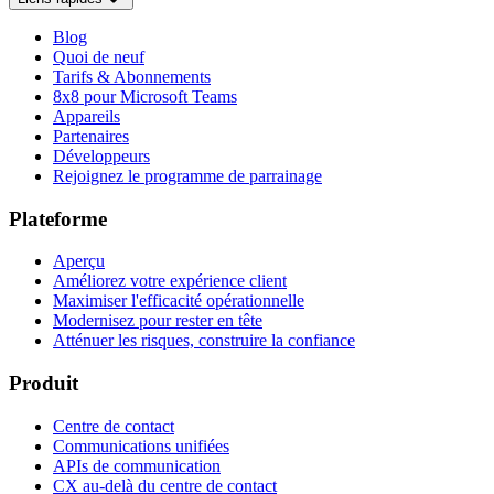
Blog
Quoi de neuf
Tarifs & Abonnements
8x8 pour Microsoft Teams
Appareils
Partenaires
Développeurs
Rejoignez le programme de parrainage
Plateforme
Aperçu
Améliorez votre expérience client
Maximiser l'efficacité opérationnelle
Modernisez pour rester en tête
Atténuer les risques, construire la confiance
Produit
Centre de contact
Communications unifiées
APIs de communication
CX au-delà du centre de contact