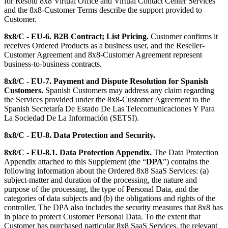
for Resold 8x8 Virtual Office and Virtual Contact Center Services
and the 8x8-Customer Terms describe the support provided to
Customer.
8x8/C - EU-6.
B2B Contract; List Pricing.
Customer confirms it
receives Ordered Products as a business user, and the Reseller-
Customer Agreement and 8x8-Customer Agreement represent
business-to-business contracts.
8x8/C - EU-7.
Payment and Dispute Resolution for Spanish
Customers.
Spanish Customers may address any claim regarding
the Services provided under the 8x8-Customer Agreement to the
Spanish Secretaría De Estado De Las Telecomunicaciones Y Para
La Sociedad De La Información (SETSI).
8x8/C - EU-8.
Data Protection and Security.
8x8/C - EU-8.1.
Data Protection Appendix.
The Data Protection
Appendix attached to this Supplement (the “
DPA
”) contains the
following information about the Ordered 8x8 SaaS Services: (a)
subject-matter and duration of the processing, the nature and
purpose of the processing, the type of Personal Data, and the
categories of data subjects and (b) the obligations and rights of the
controller. The DPA also includes the security measures that 8x8 has
in place to protect Customer Personal Data. To the extent that
Customer has purchased particular 8x8 SaaS Services, the relevant