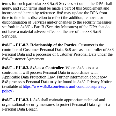
terms for such particular 8x8 SaaS Services set out in the DPA shall
apply, and such terms shall be made a part of this Supplement and
incorporated herein by reference. 8x8 may update the DPA from
time to time in its discretion to reflect the addition, removal, or
discontinuation of Services and/or changes to the security measures
set forth in 8x8/C - Part B (Security Measures) of the DPA that do
not have a material adverse effect on the use of the 8x8 SaaS
Services.
8x8/C - EU-8.2.
Relationship of the Parties.
Customer is the
controller of Customer Personal Data. 8x8 acts as a controller of 8x8
Personal Data and a processor of Customer Personal Data under the
8x8-Customer Agreement.
8x8/C - EU-8.3.
8x8 as a Controller.
Where 8x8 acts as a
controller, it will process Personal Data in accordance with
Applicable Data Protection Law. Further information about how
8x8 processes Personal Data may be found in 8x8’s Privacy Notice
(available at
https://www.8x8.com/terms-and-conditions/privacy-
policy
).
8x8/C - EU-8.3.1.
8x8 shall maintain appropriate technical and
organisational security measures to protect Personal Data against a
Personal Data Breach.