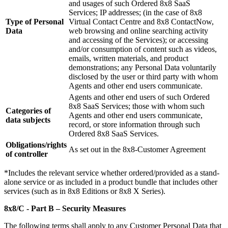
and usages of such Ordered 8x8 SaaS
Services; IP addresses; (in the case of 8x8
Type of Personal
Virtual Contact Centre and 8x8 ContactNow,
Data
web browsing and online searching activity
and accessing of the Services); or accessing
and/or consumption of content such as videos,
emails, written materials, and product
demonstrations; any Personal Data voluntarily
disclosed by the user or third party with whom
Agents and other end users communicate.
Agents and other end users of such Ordered
8x8 SaaS Services; those with whom such
Categories of
Agents and other end users communicate,
data subjects
record, or store information through such
Ordered 8x8 SaaS Services.
Obligations/rights
As set out in the 8x8-Customer Agreement
of controller
*Includes the relevant service whether ordered/provided as a stand-
alone service or as included in a product bundle that includes other
services (such as in 8x8 Editions or 8x8 X Series).
8x8/C -
Part B – Security Measures
The following terms shall apply to any Customer Personal Data that