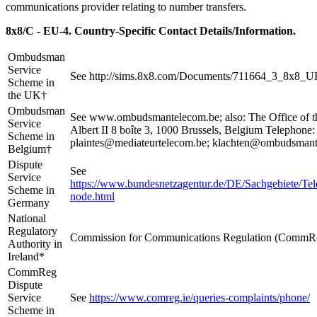
communications provider relating to number transfers.
8x8/C - EU-4.
Country-Specific Contact Details/Information.
Ombudsman
Service
See http://sims.8x8.com/Documents/711664_3_8x8_U
Scheme in
the UK†
Ombudsman
See www.ombudsmantelecom.be; also: The Office of 
Service
Albert II 8 boîte 3, 1000 Brussels, Belgium Telephone
Scheme in
plaintes@mediateurtelecom.be; klachten@ombudsman
Belgium†
Dispute
See
Service
https://www.bundesnetzagentur.de/DE/Sachgebiete/Tele
Scheme in
node.html
Germany
National
Regulatory
Commission for Communications Regulation (CommReg
Authority in
Ireland*
CommReg
Dispute
Service
See
https://www.comreg.ie/queries-complaints/phone/
Scheme in