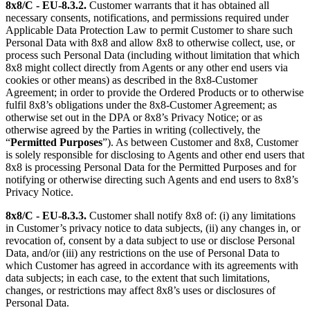
8x8/C - EU-8.3.2.
Customer warrants that it has obtained all
necessary consents, notifications, and permissions required under
Applicable Data Protection Law to permit Customer to share such
Personal Data with 8x8 and allow 8x8 to otherwise collect, use, or
process such Personal Data (including without limitation that which
8x8 might collect directly from Agents or any other end users via
cookies or other means) as described in the 8x8-Customer
Agreement; in order to provide the Ordered Products or to otherwise
fulfil 8x8’s obligations under the 8x8-Customer Agreement; as
otherwise set out in the DPA or 8x8’s Privacy Notice; or as
otherwise agreed by the Parties in writing (collectively, the
“
Permitted Purposes
”). As between Customer and 8x8, Customer
is solely responsible for disclosing to Agents and other end users that
8x8 is processing Personal Data for the Permitted Purposes and for
notifying or otherwise directing such Agents and end users to 8x8’s
Privacy Notice.
8x8/C - EU-8.3.3.
Customer shall notify 8x8 of: (i) any limitations
in Customer’s privacy notice to data subjects, (ii) any changes in, or
revocation of, consent by a data subject to use or disclose Personal
Data, and/or (iii) any restrictions on the use of Personal Data to
which Customer has agreed in accordance with its agreements with
data subjects; in each case, to the extent that such limitations,
changes, or restrictions may affect 8x8’s uses or disclosures of
Personal Data.