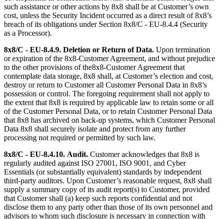
such assistance or other actions by 8x8 shall be at Customer’s own
cost, unless the Security Incident occurred as a direct result of 8x8’s
breach of its obligations under Section 8x8/C - EU-8.4.4 (Security
as a Processor).
8x8/C - EU-8.4.9.
Deletion or Return of Data.
Upon termination
or expiration of the 8x8-Customer Agreement, and without prejudice
to the other provisions of the8x8-Customer Agreement that
contemplate data storage, 8x8 shall, at Customer’s election and cost,
destroy or return to Customer all Customer Personal Data in 8x8’s
possession or control. The foregoing requirement shall not apply to
the extent that 8x8 is required by applicable law to retain some or all
of the Customer Personal Data, or to retain Customer Personal Data
that 8x8 has archived on back-up systems, which Customer Personal
Data 8x8 shall securely isolate and protect from any further
processing not required or permitted by such law.
8x8/C - EU-8.4.10.
Audit.
Customer acknowledges that 8x8 is
regularly audited against ISO 27001, ISO 9001, and Cyber
Essentials (or substantially equivalent) standards by independent
third-party auditors. Upon Customer’s reasonable request, 8x8 shall
supply a summary copy of its audit report(s) to Customer, provided
that Customer shall (a) keep such reports confidential and not
disclose them to any party other than those of its own personnel and
advisors to whom such disclosure is necessary in connection with