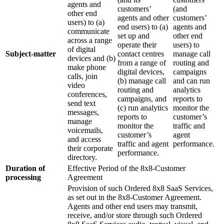
agents and
customers’
(and
other end
agents and other
customers’
users) to (a)
end users) to (a)
agents and
communicate
set up and
other end
across a range
operate their
users) to
of digital
Subject-matter
contact centres
manage call
devices and (b)
from a range of
routing and
make phone
digital devices,
campaigns
calls, join
(b) manage call
and can run
video
routing and
analytics
conferences,
campaigns, and
reports to
send text
(c) run analytics
monitor the
messages,
reports to
customer’s
manage
monitor the
traffic and
voicemails,
customer’s
agent
and access
traffic and agent
performance.
their corporate
performance.
directory.
Duration of
Effective Period of the 8x8-Customer
processing
Agreement
Provision of such Ordered 8x8 SaaS Services,
as set out in the 8x8-Customer Agreement.
Agents and other end users may transmit,
receive, and/or store through such Ordered