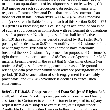
maintain an up-to-date list of its subprocessors on its website, (b)
8x8 impose on such subprocessors data protection terms with
respect to Customer Personal Data that are no less onerous than
those set out in this Section 8x8/C - EU-8.4 (8x8 as a Processor),
and (c) 8x8 remain liable for any breach of this Section 8x8/C - EU-
8.4 (8x8 as a Processor) that is caused by an act, error, or omission
of such a subprocessor in connection with performing its obligations
as such a processor. No change to such list shall be effective until
ten (10) days (or such longer period specified by 8x8) after 8x8’s
posting of the details, or 8x8’s other notification of Customer, of the
new engagement. 8x8 will be considered to have materially
breached the 8x8-Customer Agreement for purposes of Customer’s
right thereunder to terminate the 8x8-Customer Agreement for 8x8’s
material breach thereof in the event that (i) Customer objects (via
notice to 8x8) to such new engagement on reasonable grounds
relating to data protection within such advance posting/notification
period, (ii) 8x8’s cancellation of such engagement is reasonably
practicable, and (iii) 8x8 nevertheless declines to cancel such
engagement.
8x8/C - EU-8.4.6.
Cooperation and Data Subjects’ Rights.
8x8
shall, at Customer’s sole expense, provide reasonable and timely
assistance to Customer to enable Customer to respond to: (a) any
request from a data subject to exercise any of its rights under
Applicable Data Protection Law (including its rights of access,