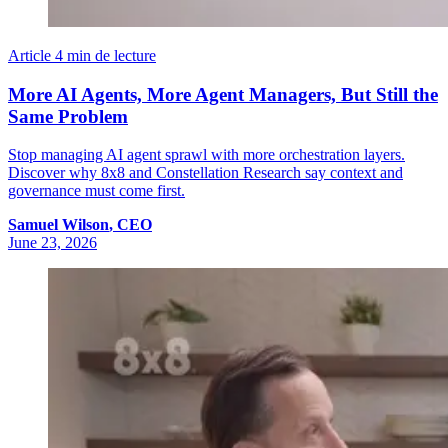
Article
4 min de lecture
More AI Agents, More Agent Managers, But Still the
Same Problem
Stop managing AI agent sprawl with more orchestration layers.
Discover why 8x8 and Constellation Research say context and
governance must come first.
Samuel
Wilson
,
CEO
June 23, 2026