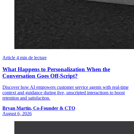
Article
4 min de lecture
What Happens to Personalization When the
Conversation Goes Off-Script?
Discover how AI empowers customer service agents with real-time
context and guidance during live, unscripted interactions to boost
retention and satisfaction.
Bryan
Martin
,
Co-Founder & CTO
August 6, 2026