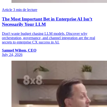
Article
3 min de lecture
The Most Important Bet in Enterprise AI Isn’t
Necessarily Your LLM
Don't waste budget chasing LLM models. Discover why
orchestration, governance, and channel integration are the real
secrets to enterprise CX success in AI.
Samuel
Wilson
,
CEO
July 24, 2026