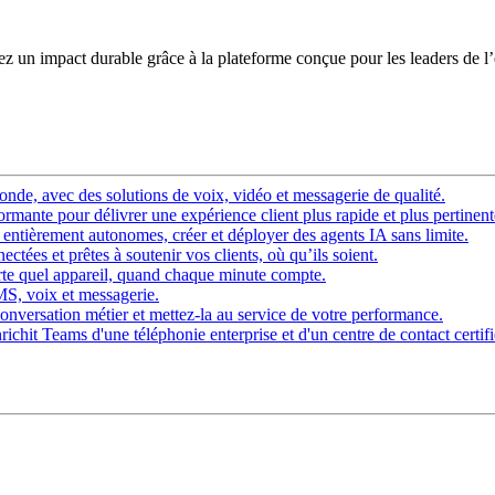
éez un impact durable grâce à la plateforme conçue pour les leaders de l
nde, avec des solutions de voix, vidéo et messagerie de qualité.
rmante pour délivrer une expérience client plus rapide et plus pertinent
ntièrement autonomes, créer et déployer des agents IA sans limite.
ctées et prêtes à soutenir vos clients, où qu’ils soient.
rte quel appareil, quand chaque minute compte.
SMS, voix et messagerie.
onversation métier et mettez-la au service de votre performance.
chit Teams d'une téléphonie enterprise et d'un centre de contact certifi