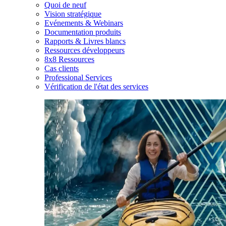
Quoi de neuf
Vision stratégique
Evénements & Webinars
Documentation produits
Rapports & Livres blancs
Ressources développeurs
8x8 Ressources
Cas clients
Professional Services
Vérification de l'état des services