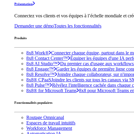
Présentation
Connectez vos clients et vos équipes à l’échelle mondiale et cr
Demander une démo
Toutes les fonctionnalités
Produits
8x8 Work®
Connecter chaque équipe, partout dans le mo
8x8 Contact Center™
Équiper les équipes d'une IA perfo
8x8 AI Studio™
Du premier cas d'usage aux workflows e
8x8 Engage™
Garder les équipes de première ligne conne
8x8 Resolve™
Joindre chaque collaborateur, sur n'impo
8x8® CPaaS
Joindre les clients sur tous les canaux via 
8x8 Pulse™
Révélez l'intelligence cachée dans chaque c
8x8® for Microsoft Teams
8x8 pour Microsoft Teams enri
Fonctionnalités populaires
Routage Omnicanal
Espaces de travail intuitifs
Workforce Management
Automatisation IA