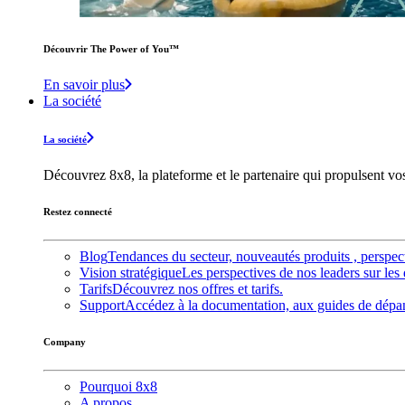
Découvrir The Power of You™️
En savoir plus
La société
La société
Découvrez 8x8, la plateforme et le partenaire qui propulsent v
Restez connecté
Blog
Tendances du secteur, nouveautés produits , perspec
Vision stratégique
Les perspectives de nos leaders sur les 
Tarifs
Découvrez nos offres et tarifs.
Support
Accédez à la documentation, aux guides de dépann
Company
Pourquoi 8x8
A propos