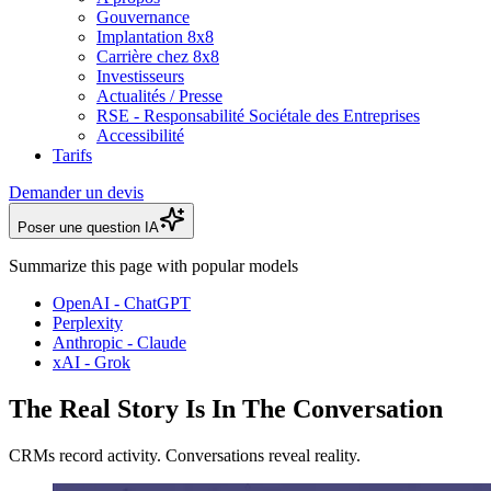
Gouvernance
Implantation 8x8
Carrière chez 8x8
Investisseurs
Actualités / Presse
RSE - Responsabilité Sociétale des Entreprises
Accessibilité
Tarifs
Demander un devis
Poser une question IA
Summarize this page with popular models
OpenAI - ChatGPT
Perplexity
Anthropic - Claude
xAI - Grok
The Real Story Is In The Conversation
CRMs record activity. Conversations reveal reality.