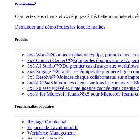
Présentation
Connectez vos clients et vos équipes à l’échelle mondiale et cr
Demander une démo
Toutes les fonctionnalités
Produits
8x8 Work®
Connecter chaque équipe, partout dans le mo
8x8 Contact Center™
Équiper les équipes d'une IA perfo
8x8 AI Studio™
Du premier cas d'usage aux workflows e
8x8 Engage™
Garder les équipes de première ligne conne
8x8 Resolve™
Joindre chaque collaborateur, sur n'impo
8x8® CPaaS
Joindre les clients sur tous les canaux via 
8x8 Pulse™
Révélez l'intelligence cachée dans chaque c
8x8® for Microsoft Teams
8x8 pour Microsoft Teams enri
Fonctionnalités populaires
Routage Omnicanal
Espaces de travail intuitifs
Workforce Management
Automatisation IA