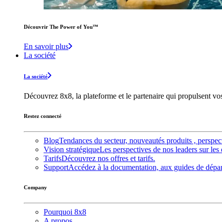
Découvrir The Power of You™️
En savoir plus
La société
La société
Découvrez 8x8, la plateforme et le partenaire qui propulsent v
Restez connecté
Blog
Tendances du secteur, nouveautés produits , perspec
Vision stratégique
Les perspectives de nos leaders sur les 
Tarifs
Découvrez nos offres et tarifs.
Support
Accédez à la documentation, aux guides de dépann
Company
Pourquoi 8x8
A propos