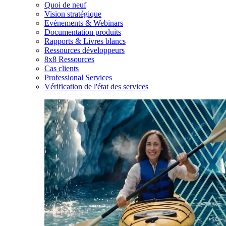
Quoi de neuf
Vision stratégique
Evénements & Webinars
Documentation produits
Rapports & Livres blancs
Ressources développeurs
8x8 Ressources
Cas clients
Professional Services
Vérification de l'état des services