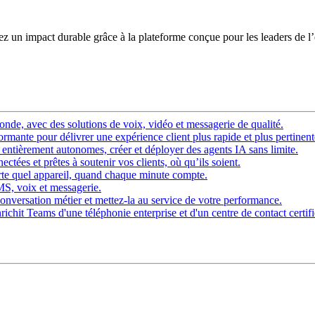
éez un impact durable grâce à la plateforme conçue pour les leaders de l
nde, avec des solutions de voix, vidéo et messagerie de qualité.
rmante pour délivrer une expérience client plus rapide et plus pertinent
ntièrement autonomes, créer et déployer des agents IA sans limite.
ctées et prêtes à soutenir vos clients, où qu’ils soient.
rte quel appareil, quand chaque minute compte.
SMS, voix et messagerie.
onversation métier et mettez-la au service de votre performance.
chit Teams d'une téléphonie enterprise et d'un centre de contact certifi