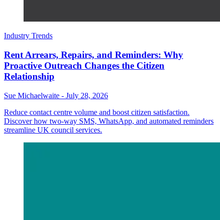
Industry Trends
Rent Arrears, Repairs, and Reminders: Why
Proactive Outreach Changes the Citizen
Relationship
Sue Michaelwaite
-
July 28, 2026
Reduce contact centre volume and boost citizen satisfaction.
Discover how two-way SMS, WhatsApp, and automated reminders
streamline UK council services.