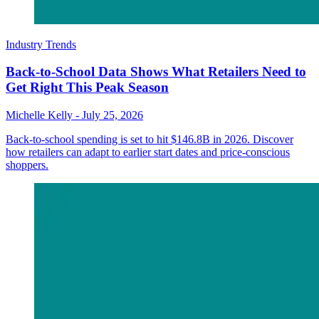
Industry Trends
Back-to-School Data Shows What Retailers Need to
Get Right This Peak Season
Michelle Kelly
-
July 25, 2026
Back-to-school spending is set to hit $146.8B in 2026. Discover
how retailers can adapt to earlier start dates and price-conscious
shoppers.