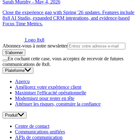
Sarah Murphy
-
May 4, 2026
Close the experience gap with Spring '26 updates. Features include
8x8 AI Studio, expanded CRM integrations, and evidence-based
Focus Time Metrics.
Logo 8x8
Abonnez-vous à notre newsletter
S'abonner
En cochant cette case, vous acceptez de recevoir de futures
communications de 8x8.
Plateforme
Aperçu
Améliorez votre expérience client
Maximiser l'efficacité opérationnelle
Modernisez pour rester en tête
Atténuer les risques, construire la confiance
Produit
Centre de contact
Communications unifiées
APIs de communication