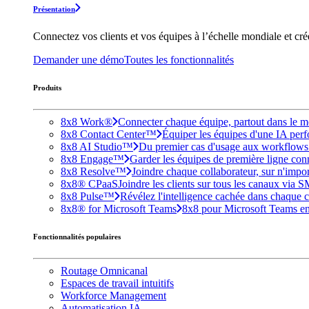
Présentation
Connectez vos clients et vos équipes à l’échelle mondiale et cr
Demander une démo
Toutes les fonctionnalités
Produits
8x8 Work®
Connecter chaque équipe, partout dans le mo
8x8 Contact Center™
Équiper les équipes d'une IA perfo
8x8 AI Studio™
Du premier cas d'usage aux workflows e
8x8 Engage™
Garder les équipes de première ligne conne
8x8 Resolve™
Joindre chaque collaborateur, sur n'impo
8x8® CPaaS
Joindre les clients sur tous les canaux via 
8x8 Pulse™
Révélez l'intelligence cachée dans chaque c
8x8® for Microsoft Teams
8x8 pour Microsoft Teams enri
Fonctionnalités populaires
Routage Omnicanal
Espaces de travail intuitifs
Workforce Management
Automatisation IA