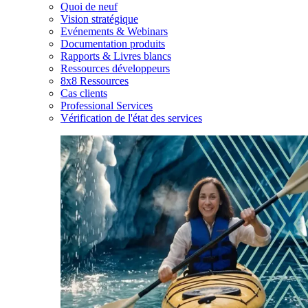
Quoi de neuf
Vision stratégique
Evénements & Webinars
Documentation produits
Rapports & Livres blancs
Ressources développeurs
8x8 Ressources
Cas clients
Professional Services
Vérification de l'état des services