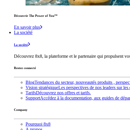
Découvrir The Power of You™️
En savoir plus
La société
La société
Découvrez 8x8, la plateforme et le partenaire qui propulsent v
Restez connecté
Blog
Tendances du secteur, nouveautés produits , perspec
Vision stratégique
Les perspectives de nos leaders sur les 
Tarifs
Découvrez nos offres et tarifs.
Support
Accédez à la documentation, aux guides de dépann
Company
Pourquoi 8x8
A propos