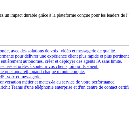
éez un impact durable grâce à la plateforme conçue pour les leaders de l
nde, avec des solutions de voix, vidéo et messagerie de qualité.
rmante pour délivrer une expérience client plus rapide et plus pertinent
ntièrement autonomes, créer et déployer des agents IA sans limite.
ctées et prêtes à soutenir vos clients, où qu’ils soient.
rte quel appareil, quand chaque minute compte.
SMS, voix et messagerie.
onversation métier et mettez-la au service de votre performance.
chit Teams d'une téléphonie enterprise et d'un centre de contact certifi