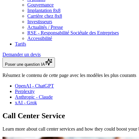
Gouvernance
Implantation 8x8
Carrière chez 8x8
Investisseurs
Actualités / Presse
RSE - Responsabilité Sociétale des Entreprises
Accessibilité
Tarifs
Demander un devis
Poser une question IA
Résumez le contenu de cette page avec les modèles les plus courants
OpenAI - ChatGPT
Perplexity
Anthropic - Claude
xAI - Grok
Call Center Service
Learn more about call center services and how they could boost your 