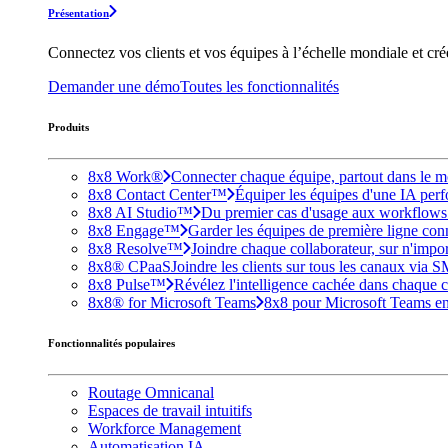
Présentation
Connectez vos clients et vos équipes à l’échelle mondiale et cr
Demander une démo
Toutes les fonctionnalités
Produits
8x8 Work®
Connecter chaque équipe, partout dans le mo
8x8 Contact Center™
Équiper les équipes d'une IA perfo
8x8 AI Studio™
Du premier cas d'usage aux workflows e
8x8 Engage™
Garder les équipes de première ligne conne
8x8 Resolve™
Joindre chaque collaborateur, sur n'impo
8x8® CPaaS
Joindre les clients sur tous les canaux via 
8x8 Pulse™
Révélez l'intelligence cachée dans chaque c
8x8® for Microsoft Teams
8x8 pour Microsoft Teams enri
Fonctionnalités populaires
Routage Omnicanal
Espaces de travail intuitifs
Workforce Management
Automatisation IA