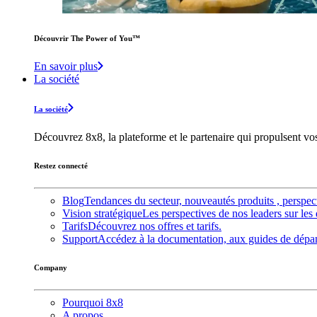
Découvrir The Power of You™️
En savoir plus
La société
La société
Découvrez 8x8, la plateforme et le partenaire qui propulsent v
Restez connecté
Blog
Tendances du secteur, nouveautés produits , perspec
Vision stratégique
Les perspectives de nos leaders sur les 
Tarifs
Découvrez nos offres et tarifs.
Support
Accédez à la documentation, aux guides de dépann
Company
Pourquoi 8x8
A propos