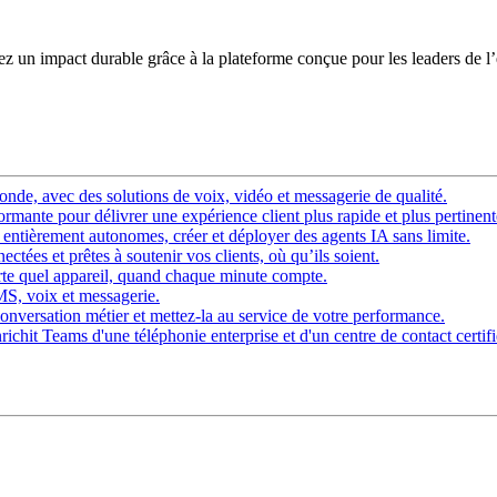
éez un impact durable grâce à la plateforme conçue pour les leaders de l
nde, avec des solutions de voix, vidéo et messagerie de qualité.
rmante pour délivrer une expérience client plus rapide et plus pertinent
ntièrement autonomes, créer et déployer des agents IA sans limite.
ctées et prêtes à soutenir vos clients, où qu’ils soient.
rte quel appareil, quand chaque minute compte.
SMS, voix et messagerie.
onversation métier et mettez-la au service de votre performance.
chit Teams d'une téléphonie enterprise et d'un centre de contact certifi