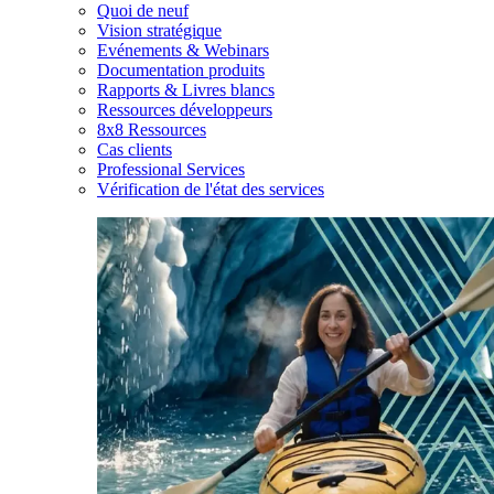
Quoi de neuf
Vision stratégique
Evénements & Webinars
Documentation produits
Rapports & Livres blancs
Ressources développeurs
8x8 Ressources
Cas clients
Professional Services
Vérification de l'état des services