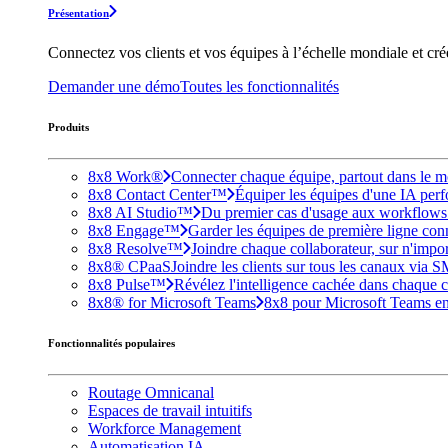
Présentation
Connectez vos clients et vos équipes à l’échelle mondiale et cr
Demander une démo
Toutes les fonctionnalités
Produits
8x8 Work®
Connecter chaque équipe, partout dans le mo
8x8 Contact Center™
Équiper les équipes d'une IA perfo
8x8 AI Studio™
Du premier cas d'usage aux workflows e
8x8 Engage™
Garder les équipes de première ligne conne
8x8 Resolve™
Joindre chaque collaborateur, sur n'impo
8x8® CPaaS
Joindre les clients sur tous les canaux via 
8x8 Pulse™
Révélez l'intelligence cachée dans chaque c
8x8® for Microsoft Teams
8x8 pour Microsoft Teams enri
Fonctionnalités populaires
Routage Omnicanal
Espaces de travail intuitifs
Workforce Management
Automatisation IA