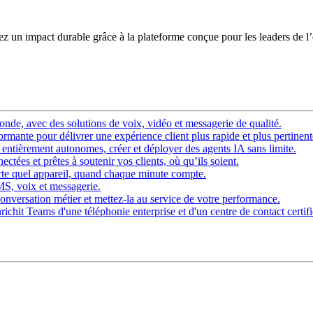
éez un impact durable grâce à la plateforme conçue pour les leaders de l
nde, avec des solutions de voix, vidéo et messagerie de qualité.
rmante pour délivrer une expérience client plus rapide et plus pertinent
ntièrement autonomes, créer et déployer des agents IA sans limite.
ctées et prêtes à soutenir vos clients, où qu’ils soient.
rte quel appareil, quand chaque minute compte.
SMS, voix et messagerie.
onversation métier et mettez-la au service de votre performance.
chit Teams d'une téléphonie enterprise et d'un centre de contact certifi