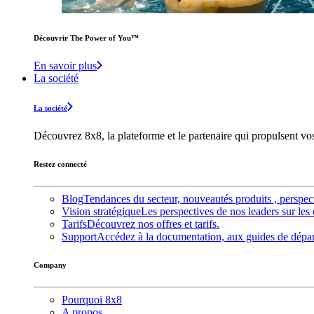
Découvrir The Power of You™️
En savoir plus
La société
La société
Découvrez 8x8, la plateforme et le partenaire qui propulsent v
Restez connecté
Blog
Tendances du secteur, nouveautés produits , perspec
Vision stratégique
Les perspectives de nos leaders sur les 
Tarifs
Découvrez nos offres et tarifs.
Support
Accédez à la documentation, aux guides de dépann
Company
Pourquoi 8x8
A propos