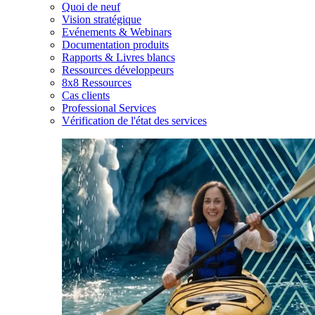
Quoi de neuf
Vision stratégique
Evénements & Webinars
Documentation produits
Rapports & Livres blancs
Ressources développeurs
8x8 Ressources
Cas clients
Professional Services
Vérification de l'état des services