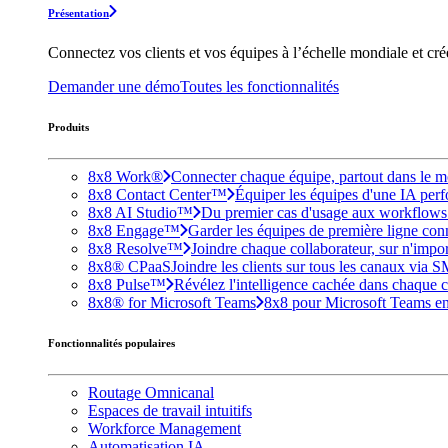
Présentation
Connectez vos clients et vos équipes à l’échelle mondiale et cr
Demander une démo
Toutes les fonctionnalités
Produits
8x8 Work®
Connecter chaque équipe, partout dans le mo
8x8 Contact Center™
Équiper les équipes d'une IA perfo
8x8 AI Studio™
Du premier cas d'usage aux workflows e
8x8 Engage™
Garder les équipes de première ligne conne
8x8 Resolve™
Joindre chaque collaborateur, sur n'impo
8x8® CPaaS
Joindre les clients sur tous les canaux via 
8x8 Pulse™
Révélez l'intelligence cachée dans chaque c
8x8® for Microsoft Teams
8x8 pour Microsoft Teams enri
Fonctionnalités populaires
Routage Omnicanal
Espaces de travail intuitifs
Workforce Management
Automatisation IA