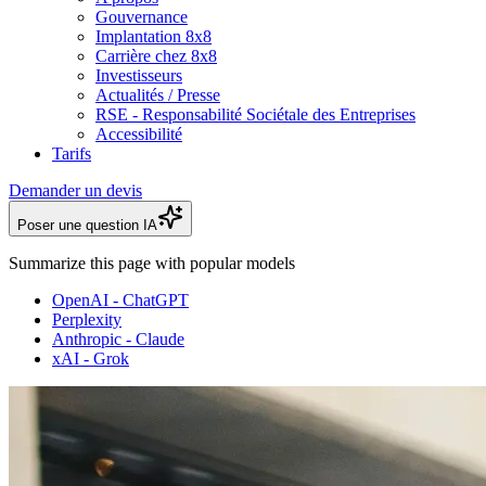
Gouvernance
Implantation 8x8
Carrière chez 8x8
Investisseurs
Actualités / Presse
RSE - Responsabilité Sociétale des Entreprises
Accessibilité
Tarifs
Demander un devis
Poser une question IA
Summarize this page with popular models
OpenAI - ChatGPT
Perplexity
Anthropic - Claude
xAI - Grok