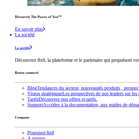
Découvrir The Power of You™️
En savoir plus
La société
La société
Découvrez 8x8, la plateforme et le partenaire qui propulsent v
Restez connecté
Blog
Tendances du secteur, nouveautés produits , perspec
Vision stratégique
Les perspectives de nos leaders sur les 
Tarifs
Découvrez nos offres et tarifs.
Support
Accédez à la documentation, aux guides de dépann
Company
Pourquoi 8x8
A propos