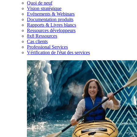
Quoi de neuf
Vision stratégique
Evénements & Webinars
Documentation produits
Rapports & Livres blancs
Ressources développeurs
8x8 Ressources
Cas clients
Professional Services
Vérification de l'état des services