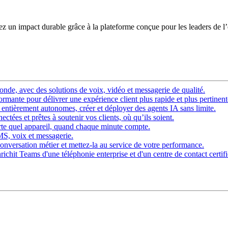
éez un impact durable grâce à la plateforme conçue pour les leaders de l
nde, avec des solutions de voix, vidéo et messagerie de qualité.
rmante pour délivrer une expérience client plus rapide et plus pertinent
ntièrement autonomes, créer et déployer des agents IA sans limite.
ctées et prêtes à soutenir vos clients, où qu’ils soient.
rte quel appareil, quand chaque minute compte.
SMS, voix et messagerie.
onversation métier et mettez-la au service de votre performance.
chit Teams d'une téléphonie enterprise et d'un centre de contact certifi