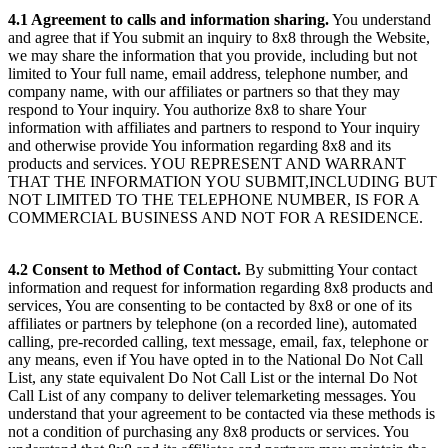
4.1 Agreement to calls and information sharing.
You understand
and agree that if You submit an inquiry to 8x8 through the Website,
we may share the information that you provide, including but not
limited to Your full name, email address, telephone number, and
company name, with our affiliates or partners so that they may
respond to Your inquiry. You authorize 8x8 to share Your
information with affiliates and partners to respond to Your inquiry
and otherwise provide You information regarding 8x8 and its
products and services. YOU REPRESENT AND WARRANT
THAT THE INFORMATION YOU SUBMIT,INCLUDING BUT
NOT LIMITED TO THE TELEPHONE NUMBER, IS FOR A
COMMERCIAL BUSINESS AND NOT FOR A RESIDENCE.
4.2 Consent to Method of Contact.
By submitting Your contact
information and request for information regarding 8x8 products and
services, You are consenting to be contacted by 8x8 or one of its
affiliates or partners by telephone (on a recorded line), automated
calling, pre-recorded calling, text message, email, fax, telephone or
any means, even if You have opted in to the National Do Not Call
List, any state equivalent Do Not Call List or the internal Do Not
Call List of any company to deliver telemarketing messages. You
understand that your agreement to be contacted via these methods is
not a condition of purchasing any 8x8 products or services. You