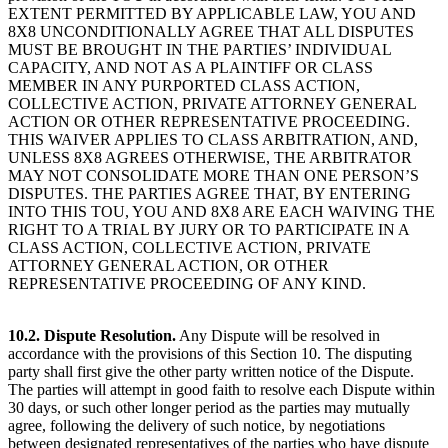
EXTENT PERMITTED BY APPLICABLE LAW, YOU AND
8X8 UNCONDITIONALLY AGREE THAT ALL DISPUTES
MUST BE BROUGHT IN THE PARTIES’ INDIVIDUAL
CAPACITY, AND NOT AS A PLAINTIFF OR CLASS
MEMBER IN ANY PURPORTED CLASS ACTION,
COLLECTIVE ACTION, PRIVATE ATTORNEY GENERAL
ACTION OR OTHER REPRESENTATIVE PROCEEDING.
THIS WAIVER APPLIES TO CLASS ARBITRATION, AND,
UNLESS 8X8 AGREES OTHERWISE, THE ARBITRATOR
MAY NOT CONSOLIDATE MORE THAN ONE PERSON’S
DISPUTES. THE PARTIES AGREE THAT, BY ENTERING
INTO THIS TOU, YOU AND 8X8 ARE EACH WAIVING THE
RIGHT TO A TRIAL BY JURY OR TO PARTICIPATE IN A
CLASS ACTION, COLLECTIVE ACTION, PRIVATE
ATTORNEY GENERAL ACTION, OR OTHER
REPRESENTATIVE PROCEEDING OF ANY KIND.
10.2. Dispute Resolution.
Any Dispute will be resolved in
accordance with the provisions of this Section 10. The disputing
party shall first give the other party written notice of the Dispute.
The parties will attempt in good faith to resolve each Dispute within
30 days, or such other longer period as the parties may mutually
agree, following the delivery of such notice, by negotiations
between designated representatives of the parties who have dispute