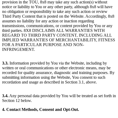
provision in the TOU, 8x8 may take any such action(s) without
notice or liability to You or any other party, although 8x8 will have
no obligation or responsibility to take any such action or review
Third Party Content that is posted on the Website. Accordingly, 8x8
assumes no liability for any action or inaction regarding
transmissions, communications, or content provided by You or any
third parties. 8X8 DISCLAIMS ALL WARRANTIES WITH
REGARD TO THIRD PARTY CONTENT, INCLUDING ALL
IMPLIED WARRANTIES OF MERCHANTABILITY, FITNESS
FOR A PARTICULAR PURPOSE AND NON-
INFRINGEMENT.
3.3.
Information provided by You via the Website, including by
written or oral communications or other electronic means, may be
recorded for quality assurance, diagnostic and training purposes. By
submitting information using the Website, You consent to such
recordation and usage as described in Section 3.1, above.
3.4.
Any personal data provided by You will be treated as set forth in
Section 12 below.
4. Contact Methods, Consent and Opt-Out.