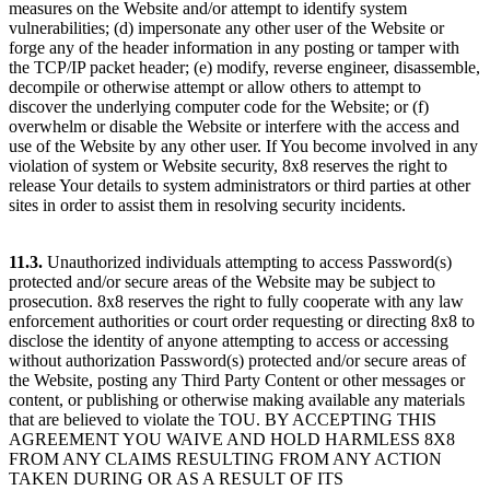
measures on the Website and/or attempt to identify system
vulnerabilities; (d) impersonate any other user of the Website or
forge any of the header information in any posting or tamper with
the TCP/IP packet header; (e) modify, reverse engineer, disassemble,
decompile or otherwise attempt or allow others to attempt to
discover the underlying computer code for the Website; or (f)
overwhelm or disable the Website or interfere with the access and
use of the Website by any other user. If You become involved in any
violation of system or Website security, 8x8 reserves the right to
release Your details to system administrators or third parties at other
sites in order to assist them in resolving security incidents.
11.3.
Unauthorized individuals attempting to access Password(s)
protected and/or secure areas of the Website may be subject to
prosecution. 8x8 reserves the right to fully cooperate with any law
enforcement authorities or court order requesting or directing 8x8 to
disclose the identity of anyone attempting to access or accessing
without authorization Password(s) protected and/or secure areas of
the Website, posting any Third Party Content or other messages or
content, or publishing or otherwise making available any materials
that are believed to violate the TOU. BY ACCEPTING THIS
AGREEMENT YOU WAIVE AND HOLD HARMLESS 8X8
FROM ANY CLAIMS RESULTING FROM ANY ACTION
TAKEN DURING OR AS A RESULT OF ITS