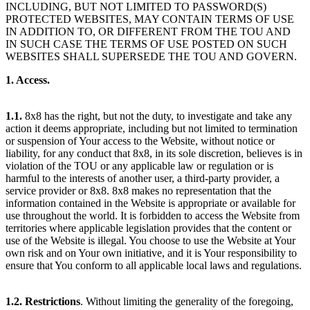
INCLUDING, BUT NOT LIMITED TO PASSWORD(S)
PROTECTED WEBSITES, MAY CONTAIN TERMS OF USE
IN ADDITION TO, OR DIFFERENT FROM THE TOU AND
IN SUCH CASE THE TERMS OF USE POSTED ON SUCH
WEBSITES SHALL SUPERSEDE THE TOU AND GOVERN.
1. Access.
1.1.
8x8 has the right, but not the duty, to investigate and take any
action it deems appropriate, including but not limited to termination
or suspension of Your access to the Website, without notice or
liability, for any conduct that 8x8, in its sole discretion, believes is in
violation of the TOU or any applicable law or regulation or is
harmful to the interests of another user, a third-party provider, a
service provider or 8x8. 8x8 makes no representation that the
information contained in the Website is appropriate or available for
use throughout the world. It is forbidden to access the Website from
territories where applicable legislation provides that the content or
use of the Website is illegal. You choose to use the Website at Your
own risk and on Your own initiative, and it is Your responsibility to
ensure that You conform to all applicable local laws and regulations.
1.2.
Restrictions
. Without limiting the generality of the foregoing,