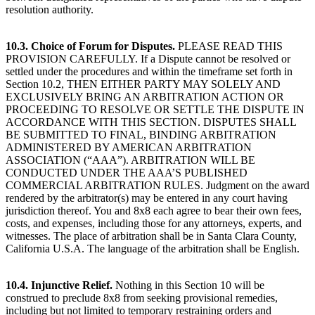
resolution authority.
10.3. Choice of Forum for Disputes.
PLEASE READ THIS
PROVISION CAREFULLY. If a Dispute cannot be resolved or
settled under the procedures and within the timeframe set forth in
Section 10.2, THEN EITHER PARTY MAY SOLELY AND
EXCLUSIVELY BRING AN ARBITRATION ACTION OR
PROCEEDING TO RESOLVE OR SETTLE THE DISPUTE IN
ACCORDANCE WITH THIS SECTION. DISPUTES SHALL
BE SUBMITTED TO FINAL, BINDING ARBITRATION
ADMINISTERED BY AMERICAN ARBITRATION
ASSOCIATION (“AAA”). ARBITRATION WILL BE
CONDUCTED UNDER THE AAA’S PUBLISHED
COMMERCIAL ARBITRATION RULES. Judgment on the award
rendered by the arbitrator(s) may be entered in any court having
jurisdiction thereof. You and 8x8 each agree to bear their own fees,
costs, and expenses, including those for any attorneys, experts, and
witnesses. The place of arbitration shall be in Santa Clara County,
California U.S.A. The language of the arbitration shall be English.
10.4. Injunctive Relief.
Nothing in this Section 10 will be
construed to preclude 8x8 from seeking provisional remedies,
including but not limited to temporary restraining orders and