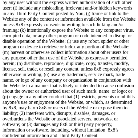
by any user without the express written authorization of such other
user; (i) include any misleading, irrelevant and/or hidden keywords
in any Third Party Content posted by You; (j) frame or link to the
Website any of the content or information available from the Website
unless 8x8 expressly consents in writing to such linking and/or
framing; (k) intentionally expose the Website to any computer virus,
corrupted data, or any other program or code intended to disrupt or
disable operation of the Website; (l) use any robot, spider or other
program or device to retrieve or index any portion of the Website;
(m) harvest or otherwise collect information about other users for
any purpose other than use of the Website as expressly permitted
herein; (n) distribute, reproduce, duplicate, copy, transfer, modify,
license, sell, trade, or resell any content, unless 8x8 expressly agrees
otherwise in writing; (o) use any trademark, service mark, trade
name, or logo of any company or organization in conjunction with
the Website in a manner that is likely or intended to cause confusion
about the owner or authorized user of such mark, name, or logo; or
(p) engage in any other conduct that (1) restricts, prevents or inhibits
anyone’s use or enjoyment of the Website, or which, as determined
by 8x8, may harm 8x8 or users of the Website or expose them to
liability; (2) interferes with, disrupts, disables, damages, or
overburdens the Website or associated servers, networks, or
software; or (3) damages any 8x8 or third party property,
information or software, including, without limitation, 8x8’s
confidential information and Third Party Content.