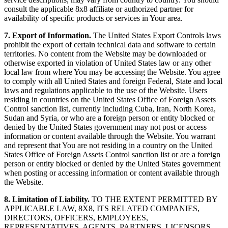
consult the applicable 8x8 affiliate or authorized partner for
availability of specific products or services in Your area.
7. Export of Information.
The United States Export Controls laws
prohibit the export of certain technical data and software to certain
territories. No content from the Website may be downloaded or
otherwise exported in violation of United States law or any other
local law from where You may be accessing the Website. You agree
to comply with all United States and foreign Federal, State and local
laws and regulations applicable to the use of the Website. Users
residing in countries on the United States Office of Foreign Assets
Control sanction list, currently including Cuba, Iran, North Korea,
Sudan and Syria, or who are a foreign person or entity blocked or
denied by the United States government may not post or access
information or content available through the Website. You warrant
and represent that You are not residing in a country on the United
States Office of Foreign Assets Control sanction list or are a foreign
person or entity blocked or denied by the United States government
when posting or accessing information or content available through
the Website.
8. Limitation of Liability.
TO THE EXTENT PERMITTED BY
APPLICABLE LAW, 8X8, ITS RELATED COMPANIES,
DIRECTORS, OFFICERS, EMPLOYEES,
REPRESENTATIVES, AGENTS, PARTNERS, LICENSORS