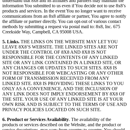
understand that 8x8 and its affiliates and partners may maintain the
information You submitted to us even if You decide not to use 8x8’s
products and services. In the event You no longer want to receive
communications from an 8x8 affiliate or partner, You agree to notify
the affiliate or partner directly. You can opt-out of various contact
methods by submitting a request via postal mail to: 8x8, Inc. 675
Creekside Way, Campbell, CA 95008 USA.
5. Links.
THE LINKS ON THE WEBSITE MAY LET YOU
LEAVE 8X8’S WEBSITE. THE LINKED SITES ARE NOT
UNDER THE CONTROL OF 8X8 AND 8X8 IS NOT
RESPONSIBLE FOR THE CONTENTS OF ANY LINKED
SITE OR ANY LINK CONTAINED IN A LINKED SITE, OR
ANY CHANGES OR UPDATES TO SUCH SITES. 8X8 IS
NOT RESPONSIBLE FOR WEBCASTING OR ANY OTHER
FORM OF TRANSMISSION RECEIVED FROM ANY
LINKED SITE. 8X8 IS PROVIDING THESE LINKS TO YOU
ONLY AS A CONVENIENCE, AND THE INCLUSION OF
ANY LINK DOES NOT IMPLY ENDORSEMENT BY 8X8 OF
THE SITE. YOUR USE OF ANY LINKED SITE IS AT YOUR
OWN RISK AND IS SUBJECT TO THE TERMS OF USE AND
PRIVACY POLICIES LOCATED ON SUCH SITE.
6. Product or Services Availability
. The availability of the
products or services described on the Website, and the product or
service descriptions, may vary from country to country. You should