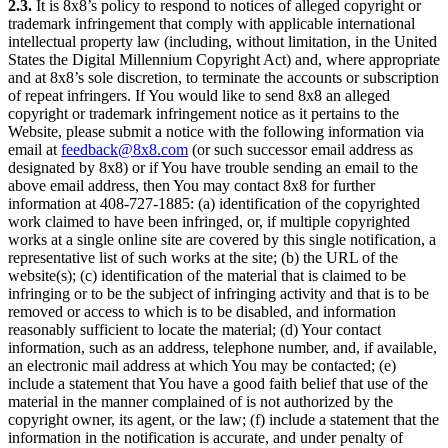
2.3.
It is 8x8’s policy to respond to notices of alleged copyright or
trademark infringement that comply with applicable international
intellectual property law (including, without limitation, in the United
States the Digital Millennium Copyright Act) and, where appropriate
and at 8x8’s sole discretion, to terminate the accounts or subscription
of repeat infringers. If You would like to send 8x8 an alleged
copyright or trademark infringement notice as it pertains to the
Website, please submit a notice with the following information via
email at
feedback@8x8.com
(or such successor email address as
designated by 8x8) or if You have trouble sending an email to the
above email address, then You may contact 8x8 for further
information at 408-727-1885: (a) identification of the copyrighted
work claimed to have been infringed, or, if multiple copyrighted
works at a single online site are covered by this single notification, a
representative list of such works at the site; (b) the URL of the
website(s); (c) identification of the material that is claimed to be
infringing or to be the subject of infringing activity and that is to be
removed or access to which is to be disabled, and information
reasonably sufficient to locate the material; (d) Your contact
information, such as an address, telephone number, and, if available,
an electronic mail address at which You may be contacted; (e)
include a statement that You have a good faith belief that use of the
material in the manner complained of is not authorized by the
copyright owner, its agent, or the law; (f) include a statement that the
information in the notification is accurate, and under penalty of