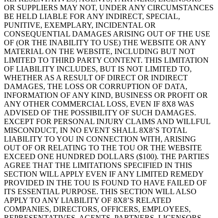
OR SUPPLIERS MAY NOT, UNDER ANY CIRCUMSTANCES
BE HELD LIABLE FOR ANY INDIRECT, SPECIAL,
PUNITIVE, EXEMPLARY, INCIDENTAL OR
CONSEQUENTIAL DAMAGES ARISING OUT OF THE USE
OF (OR THE INABILITY TO USE) THE WEBSITE OR ANY
MATERIAL ON THE WEBSITE, INCLUDING BUT NOT
LIMITED TO THIRD PARTY CONTENT. THIS LIMITATION
OF LIABILITY INCLUDES, BUT IS NOT LIMITED TO,
WHETHER AS A RESULT OF DIRECT OR INDIRECT
DAMAGES, THE LOSS OR CORRUPTION OF DATA,
INFORMATION OF ANY KIND, BUSINESS OR PROFIT OR
ANY OTHER COMMERCIAL LOSS, EVEN IF 8X8 WAS
ADVISED OF THE POSSIBILITY OF SUCH DAMAGES.
EXCEPT FOR PERSONAL INJURY CLAIMS AND WILLFUL
MISCONDUCT, IN NO EVENT SHALL 8X8’S TOTAL
LIABILITY TO YOU IN CONNECTION WITH, ARISING
OUT OF OR RELATING TO THE TOU OR THE WEBSITE
EXCEED ONE HUNDRED DOLLARS ($100). THE PARTIES
AGREE THAT THE LIMITATIONS SPECIFIED IN THIS
SECTION WILL APPLY EVEN IF ANY LIMITED REMEDY
PROVIDED IN THE TOU IS FOUND TO HAVE FAILED OF
ITS ESSENTIAL PURPOSE. THIS SECTION WILL ALSO
APPLY TO ANY LIABILITY OF 8X8’S RELATED
COMPANIES, DIRECTORS, OFFICERS, EMPLOYEES,
REPRESENTATIVES, AGENTS, PARTNERS, LICENSORS