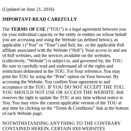
(Updated on June 21, 2016)
IMPORTANT-READ CAREFULLY
The
TERMS OF USE
(“TOU”) is a legal agreement between you
(in your individual capacity or the entity or entities on whose behalf
you are accessing and using the Website (as defined below), as
applicable ) (“You” or “Your”) and 8x8, Inc. or the applicable 8x8
affiliate associated with the Website (“8x8”). Your access to and use
of 8x8 websites, and the services available on the websites,
(collectively, “Website”) is subject to, and governed by, the TOU.
Be sure to carefully read and understand all of the rights and
restrictions delineated in the TOU. For Your reference, You may
print the TOU by using the “Print” option on Your browser. By
accessing the Website, You confirm Your agreement to and
acceptance of the TOU. IF YOU DO NOT ACCEPT THE TOU,
YOU SHOULD NOT USE OR ACCESS THE WEBSITE. 8x8
reserves the right to update the TOU at any time without notice to
You. You may view the current applicable version of the TOU at
any time by clicking on the “Terms & Conditions” link at the bottom
of each Website page.
NOTWITHSTANDING ANYTHING TO THE CONTRARY
CONTAINED HEREIN, CERTAIN 8X8 WEBSITES