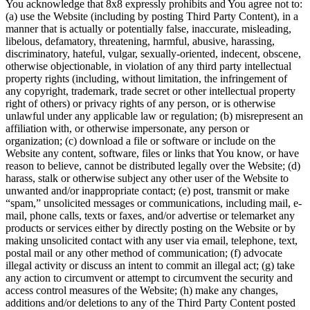
You acknowledge that 8x8 expressly prohibits and You agree not to:
(a) use the Website (including by posting Third Party Content), in a
manner that is actually or potentially false, inaccurate, misleading,
libelous, defamatory, threatening, harmful, abusive, harassing,
discriminatory, hateful, vulgar, sexually-oriented, indecent, obscene,
otherwise objectionable, in violation of any third party intellectual
property rights (including, without limitation, the infringement of
any copyright, trademark, trade secret or other intellectual property
right of others) or privacy rights of any person, or is otherwise
unlawful under any applicable law or regulation; (b) misrepresent an
affiliation with, or otherwise impersonate, any person or
organization; (c) download a file or software or include on the
Website any content, software, files or links that You know, or have
reason to believe, cannot be distributed legally over the Website; (d)
harass, stalk or otherwise subject any other user of the Website to
unwanted and/or inappropriate contact; (e) post, transmit or make
“spam,” unsolicited messages or communications, including mail, e-
mail, phone calls, texts or faxes, and/or advertise or telemarket any
products or services either by directly posting on the Website or by
making unsolicited contact with any user via email, telephone, text,
postal mail or any other method of communication; (f) advocate
illegal activity or discuss an intent to commit an illegal act; (g) take
any action to circumvent or attempt to circumvent the security and
access control measures of the Website; (h) make any changes,
additions and/or deletions to any of the Third Party Content posted