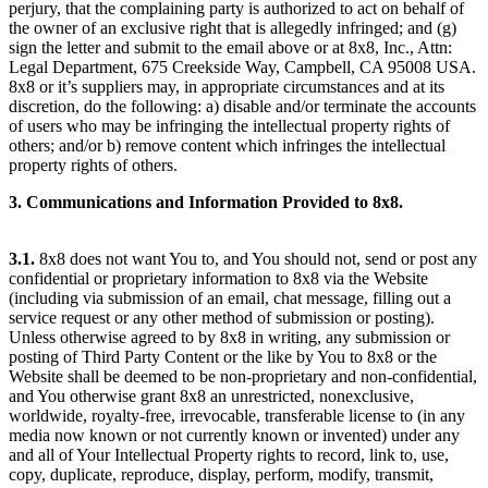
perjury, that the complaining party is authorized to act on behalf of
the owner of an exclusive right that is allegedly infringed; and (g)
sign the letter and submit to the email above or at 8x8, Inc., Attn:
Legal Department, 675 Creekside Way, Campbell, CA 95008 USA.
8x8 or it’s suppliers may, in appropriate circumstances and at its
discretion, do the following: a) disable and/or terminate the accounts
of users who may be infringing the intellectual property rights of
others; and/or b) remove content which infringes the intellectual
property rights of others.
3. Communications and Information Provided to 8x8.
3.1.
8x8 does not want You to, and You should not, send or post any
confidential or proprietary information to 8x8 via the Website
(including via submission of an email, chat message, filling out a
service request or any other method of submission or posting).
Unless otherwise agreed to by 8x8 in writing, any submission or
posting of Third Party Content or the like by You to 8x8 or the
Website shall be deemed to be non-proprietary and non-confidential,
and You otherwise grant 8x8 an unrestricted, nonexclusive,
worldwide, royalty-free, irrevocable, transferable license to (in any
media now known or not currently known or invented) under any
and all of Your Intellectual Property rights to record, link to, use,
copy, duplicate, reproduce, display, perform, modify, transmit,