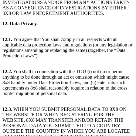
INVESTIGATIONS AND/OR FROM ANY ACTIONS TAKEN
AS A CONSEQUENCE OF INVESTIGATIONS BY EITHER
8X8 OR LAW ENFORCEMENT AUTHORITIES.
12. Data Privacy.
12.1.
You agree that You shall comply in all respects with all
applicable data protection laws and regulations (or any legislation or
regulations amending or replacing the same) (together, the “Data
Protection Laws”).
12.2.
You shall in connection with the TOU (i) not do or permit
anything to be done through an act or omission which might cause
8x8 liability under Data Protection Laws; and (ii) enter into such
agreements as 8x8 shall reasonably require in relation to the cross
border migration of personal data.
12.3.
WHEN YOU SUBMIT PERSONAL DATA TO 8X8 ON
THE WEBSITE OR WHEN REGISTERING FOR THE
WEBSITE, 8X8 MAY TRANSFER AND/OR RETAIN THE
PERSONAL DATA YOU SUBMITTED TO A COUNTRY
OUTSIDE THE COUNTRY IN WHICH YOU ARE LOCATED