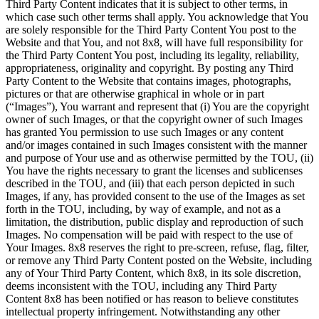
Third Party Content indicates that it is subject to other terms, in
which case such other terms shall apply. You acknowledge that You
are solely responsible for the Third Party Content You post to the
Website and that You, and not 8x8, will have full responsibility for
the Third Party Content You post, including its legality, reliability,
appropriateness, originality and copyright. By posting any Third
Party Content to the Website that contains images, photographs,
pictures or that are otherwise graphical in whole or in part
(“Images”), You warrant and represent that (i) You are the copyright
owner of such Images, or that the copyright owner of such Images
has granted You permission to use such Images or any content
and/or images contained in such Images consistent with the manner
and purpose of Your use and as otherwise permitted by the TOU, (ii)
You have the rights necessary to grant the licenses and sublicenses
described in the TOU, and (iii) that each person depicted in such
Images, if any, has provided consent to the use of the Images as set
forth in the TOU, including, by way of example, and not as a
limitation, the distribution, public display and reproduction of such
Images. No compensation will be paid with respect to the use of
Your Images. 8x8 reserves the right to pre-screen, refuse, flag, filter,
or remove any Third Party Content posted on the Website, including
any of Your Third Party Content, which 8x8, in its sole discretion,
deems inconsistent with the TOU, including any Third Party
Content 8x8 has been notified or has reason to believe constitutes
intellectual property infringement. Notwithstanding any other