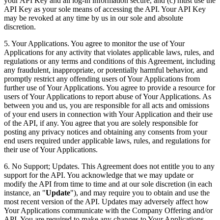
your API Key and all log-in information secure, and (c) must use the
API Key as your sole means of accessing the API. Your API Key
may be revoked at any time by us in our sole and absolute
discretion.
5.
Your Applications
. You agree to monitor the use of Your
Applications for any activity that violates applicable laws, rules, and
regulations or any terms and conditions of this Agreement, including
any fraudulent, inappropriate, or potentially harmful behavior, and
promptly restrict any offending users of Your Applications from
further use of Your Applications. You agree to provide a resource for
users of Your Applications to report abuse of Your Applications. As
between you and us, you are responsible for all acts and omissions
of your end users in connection with Your Application and their use
of the API, if any. You agree that you are solely responsible for
posting any privacy notices and obtaining any consents from your
end users required under applicable laws, rules, and regulations for
their use of Your Applications.
6.
No Support; Updates
. This Agreement does not entitle you to any
support for the API. You acknowledge that we may update or
modify the API from time to time and at our sole discretion (in each
instance, an "
Update
"), and may require you to obtain and use the
most recent version of the API. Updates may adversely affect how
Your Applications communicate with the Company Offering and/or
API. You are required to make any changes to Your Applications