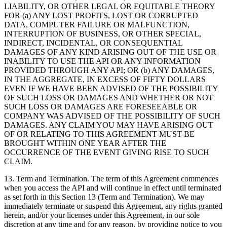
LIABILITY, OR OTHER LEGAL OR EQUITABLE THEORY
FOR (a) ANY LOST PROFITS, LOST OR CORRUPTED
DATA, COMPUTER FAILURE OR MALFUNCTION,
INTERRUPTION OF BUSINESS, OR OTHER SPECIAL,
INDIRECT, INCIDENTAL, OR CONSEQUENTIAL
DAMAGES OF ANY KIND ARISING OUT OF THE USE OR
INABILITY TO USE THE API OR ANY INFORMATION
PROVIDED THROUGH ANY API; OR (b) ANY DAMAGES,
IN THE AGGREGATE, IN EXCESS OF FIFTY DOLLARS
EVEN IF WE HAVE BEEN ADVISED OF THE POSSIBILITY
OF SUCH LOSS OR DAMAGES AND WHETHER OR NOT
SUCH LOSS OR DAMAGES ARE FORESEEABLE OR
COMPANY WAS ADVISED OF THE POSSIBILITY OF SUCH
DAMAGES. ANY CLAIM YOU MAY HAVE ARISING OUT
OF OR RELATING TO THIS AGREEMENT MUST BE
BROUGHT WITHIN ONE YEAR AFTER THE
OCCURRENCE OF THE EVENT GIVING RISE TO SUCH
CLAIM.
13.
Term and Termination
. The term of this Agreement commences
when you access the API and will continue in effect until terminated
as set forth in this Section 13 (Term and Termination). We may
immediately terminate or suspend this Agreement, any rights granted
herein, and/or your licenses under this Agreement, in our sole
discretion at any time and for any reason, by providing notice to you