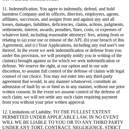
11.
Indemnification
. You agree to indemnify, defend, and hold
harmless Company and its officers, directors, employees, agents,
affiliates, successors, and assigns from and against any and all
losses, damages, liabilities, deficiencies, claims, actions, judgments,
settlements, interest, awards, penalties, fines, costs, or expenses of
whatever kind, including reasonable attorneys' fees, arising from or
relating to (a) your use or misuse of the API, (b) your breach of this
Agreement, and (c) Your Applications, including any end user's use
thereof. In the event we seek indemnification or defense from you
under this provision, we will promptly notify you in writing of the
claim(s) brought against us for which we seek indemnification or
defense. We reserve the right, at our option and in our sole
discretion, to assume full control of the defense of claims with legal
counsel of our choice. You may not enter into any third-party
agreement that would, in any manner whatsoever, constitute an
admission of fault by us or bind us in any manner, without our prior
written consent. In the event we assume control of the defense of
such claim, we will not settle any such claim requiring payment
from you without your prior written approval.
12.
Limitations of Liability
. TO THE FULLEST EXTENT
PERMITTED UNDER APPLICABLE LAW, IN NO EVENT
WILL WE BE LIABLE TO YOU OR TO ANY THIRD PARTY
UNDER ANY TORT, CONTRACT, NEGLIGENCE, STRICT