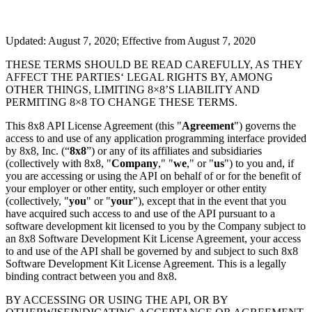
Updated: August 7, 2020; Effective from August 7, 2020
THESE TERMS SHOULD BE READ CAREFULLY, AS THEY
AFFECT THE PARTIES‘ LEGAL RIGHTS BY, AMONG
OTHER THINGS, LIMITING 8×8’S LIABILITY AND
PERMITING 8×8 TO CHANGE THESE TERMS.
This 8x8 API License Agreement (this "
Agreement
") governs the
access to and use of any application programming interface provided
by 8x8, Inc. (“
8x8
”) or any of its affiliates and subsidiaries
(collectively with 8x8, "
Company
," "
we
," or "
us
") to you and, if
you are accessing or using the API on behalf of or for the benefit of
your employer or other entity, such employer or other entity
(collectively, "
you
" or "
your
"), except that in the event that you
have acquired such access to and use of the API pursuant to a
software development kit licensed to you by the Company subject to
an 8x8 Software Development Kit License Agreement, your access
to and use of the API shall be governed by and subject to such 8x8
Software Development Kit License Agreement. This is a legally
binding contract between you and 8x8.
BY ACCESSING OR USING THE API, OR BY