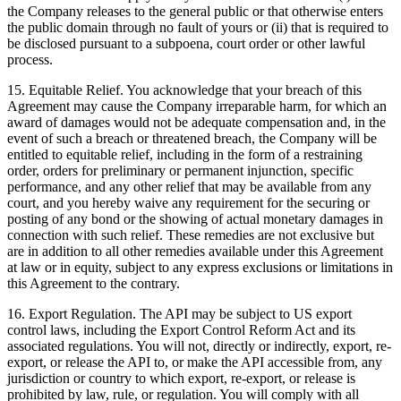
the Company releases to the general public or that otherwise enters
the public domain through no fault of yours or (ii) that is required to
be disclosed pursuant to a subpoena, court order or other lawful
process.
15.
Equitable Relief
. You acknowledge that your breach of this
Agreement may cause the Company irreparable harm, for which an
award of damages would not be adequate compensation and, in the
event of such a breach or threatened breach, the Company will be
entitled to equitable relief, including in the form of a restraining
order, orders for preliminary or permanent injunction, specific
performance, and any other relief that may be available from any
court, and you hereby waive any requirement for the securing or
posting of any bond or the showing of actual monetary damages in
connection with such relief. These remedies are not exclusive but
are in addition to all other remedies available under this Agreement
at law or in equity, subject to any express exclusions or limitations in
this Agreement to the contrary.
16.
Export Regulation
. The API may be subject to US export
control laws, including the Export Control Reform Act and its
associated regulations. You will not, directly or indirectly, export, re-
export, or release the API to, or make the API accessible from, any
jurisdiction or country to which export, re-export, or release is
prohibited by law, rule, or regulation. You will comply with all