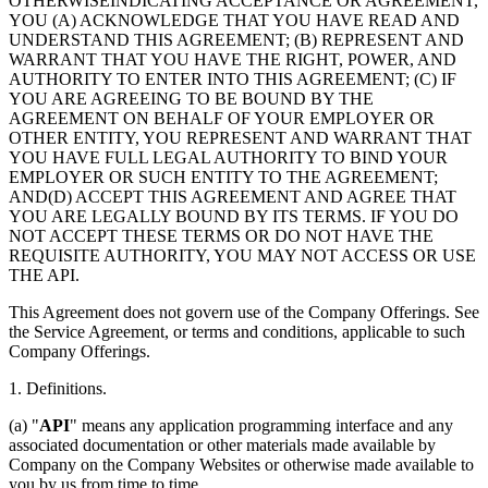
OTHERWISEINDICATING ACCEPTANCE OR AGREEMENT,
YOU (A) ACKNOWLEDGE THAT YOU HAVE READ AND
UNDERSTAND THIS AGREEMENT; (B) REPRESENT AND
WARRANT THAT YOU HAVE THE RIGHT, POWER, AND
AUTHORITY TO ENTER INTO THIS AGREEMENT; (C) IF
YOU ARE AGREEING TO BE BOUND BY THE
AGREEMENT ON BEHALF OF YOUR EMPLOYER OR
OTHER ENTITY, YOU REPRESENT AND WARRANT THAT
YOU HAVE FULL LEGAL AUTHORITY TO BIND YOUR
EMPLOYER OR SUCH ENTITY TO THE AGREEMENT;
AND(D) ACCEPT THIS AGREEMENT AND AGREE THAT
YOU ARE LEGALLY BOUND BY ITS TERMS. IF YOU DO
NOT ACCEPT THESE TERMS OR DO NOT HAVE THE
REQUISITE AUTHORITY, YOU MAY NOT ACCESS OR USE
THE API.
This Agreement does not govern use of the Company Offerings. See
the Service Agreement, or terms and conditions, applicable to such
Company Offerings.
1.
Definitions.
(a) "
API
" means any application programming interface and any
associated documentation or other materials made available by
Company on the Company Websites or otherwise made available to
you by us from time to time.