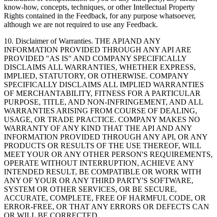
know-how, concepts, techniques, or other Intellectual Property
Rights contained in the Feedback, for any purpose whatsoever,
although we are not required to use any Feedback.
10.
Disclaimer of Warranties
. THE APIAND ANY
INFORMATION PROVIDED THROUGH ANY API ARE
PROVIDED "AS IS" AND COMPANY SPECIFICALLY
DISCLAIMS ALL WARRANTIES, WHETHER EXPRESS,
IMPLIED, STATUTORY, OR OTHERWISE. COMPANY
SPECIFICALLY DISCLAIMS ALL IMPLIED WARRANTIES
OF MERCHANTABILITY, FITNESS FOR A PARTICULAR
PURPOSE, TITLE, AND NON-INFRINGEMENT, AND ALL
WARRANTIES ARISING FROM COURSE OF DEALING,
USAGE, OR TRADE PRACTICE. COMPANY MAKES NO
WARRANTY OF ANY KIND THAT THE API AND ANY
INFORMATION PROVIDED THROUGH ANY API, OR ANY
PRODUCTS OR RESULTS OF THE USE THEREOF, WILL
MEET YOUR OR ANY OTHER PERSON'S REQUIREMENTS,
OPERATE WITHOUT INTERRUPTION, ACHIEVE ANY
INTENDED RESULT, BE COMPATIBLE OR WORK WITH
ANY OF YOUR OR ANY THIRD PARTY'S SOFTWARE,
SYSTEM OR OTHER SERVICES, OR BE SECURE,
ACCURATE, COMPLETE, FREE OF HARMFUL CODE, OR
ERROR-FREE, OR THAT ANY ERRORS OR DEFECTS CAN
OR WILL BE CORRECTED.