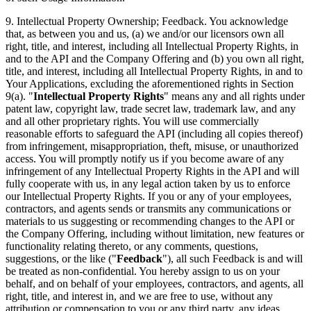
9.
Intellectual Property Ownership; Feedback
. You acknowledge
that, as between you and us, (a) we and/or our licensors own all
right, title, and interest, including all Intellectual Property Rights, in
and to the API and the Company Offering and (b) you own all right,
title, and interest, including all Intellectual Property Rights, in and to
Your Applications, excluding the aforementioned rights in Section
9(a). "
Intellectual Property Rights
" means any and all rights under
patent law, copyright law, trade secret law, trademark law, and any
and all other proprietary rights. You will use commercially
reasonable efforts to safeguard the API (including all copies thereof)
from infringement, misappropriation, theft, misuse, or unauthorized
access. You will promptly notify us if you become aware of any
infringement of any Intellectual Property Rights in the API and will
fully cooperate with us, in any legal action taken by us to enforce
our Intellectual Property Rights. If you or any of your employees,
contractors, and agents sends or transmits any communications or
materials to us suggesting or recommending changes to the API or
the Company Offering, including without limitation, new features or
functionality relating thereto, or any comments, questions,
suggestions, or the like ("
Feedback
"), all such Feedback is and will
be treated as non-confidential. You hereby assign to us on your
behalf, and on behalf of your employees, contractors, and agents, all
right, title, and interest in, and we are free to use, without any
attribution or compensation to you or any third party, any ideas,