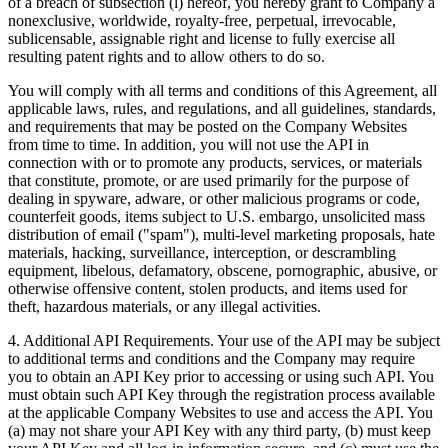
of a breach of subsection (l) hereof, you hereby grant to Company a
nonexclusive, worldwide, royalty-free, perpetual, irrevocable,
sublicensable, assignable right and license to fully exercise all
resulting patent rights and to allow others to do so.
You will comply with all terms and conditions of this Agreement, all
applicable laws, rules, and regulations, and all guidelines, standards,
and requirements that may be posted on the Company Websites
from time to time. In addition, you will not use the API in
connection with or to promote any products, services, or materials
that constitute, promote, or are used primarily for the purpose of
dealing in spyware, adware, or other malicious programs or code,
counterfeit goods, items subject to U.S. embargo, unsolicited mass
distribution of email ("spam"), multi-level marketing proposals, hate
materials, hacking, surveillance, interception, or descrambling
equipment, libelous, defamatory, obscene, pornographic, abusive, or
otherwise offensive content, stolen products, and items used for
theft, hazardous materials, or any illegal activities.
4.
Additional API Requirements
. Your use of the API may be subject
to additional terms and conditions and the Company may require
you to obtain an API Key prior to accessing or using such API. You
must obtain such API Key through the registration process available
at the applicable Company Websites to use and access the API. You
(a) may not share your API Key with any third party, (b) must keep