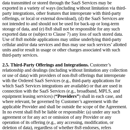
data transmitted or stored through the SaaS Services may be
exported in a variety of ways (including without limitation via third-
party integrations, other features that interoperate with third-party
offerings, or local or external download), (d) the SaaS Services are
not intended to and should not be used for back-up or long-term
storage of data, and (e) 8x8 shall not be responsible for any such
exported data or (subject to Clause 7) any loss of such stored data.
Use of 8x8 mobile applications may utilise underlying third-party
cellular and/or data services and thus may use such services’ allotted
units and/or result in usage or other charges associated with such
third-party services.
2.5. Third-Party Offerings and Integrations.
Customer’s
relationship and dealings (including without limitation any collection
or use of data) with providers of non-8x8 offerings that interoperate
with the Ordered SaaS Services (e.g., third-party applications for
which SaaS Services integrations are available) or that are used in
connection with the SaaS Services (e.g., broadband, MPLS, and
equipment leasing services) (
“Providers”
) shall in each case, and
where relevant, be governed by Customer’s agreement with the
applicable Provider and shall be outside the scope of the Agreement.
In no event shall 8x8 be liable or responsible: (a) under any such
agreement or for any act or omission of any Provider or any
operation of its offering (e.g., any accessing, modification, or
deletion of data), regardless of whether 8x8 endorses, refers