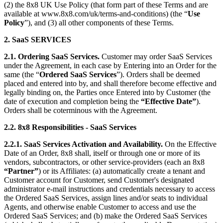
(2) the 8x8 UK Use Policy (that form part of these Terms and are
available at www.8x8.com/uk/terms-and-conditions) (the “
Use
Policy
”), and (3) all other components of these Terms.
2. SaaS SERVICES
2.1. Ordering SaaS Services.
Customer may order SaaS Services
under the Agreement, in each case by Entering into an Order for the
same (the “
Ordered SaaS Services
”). Orders shall be deemed
placed and entered into by, and shall therefore become effective and
legally binding on, the Parties once Entered into by Customer (the
date of execution and completion being the
“Effective Date”
).
Orders shall be coterminous with the Agreement.
2.2. 8x8 Responsibilities - SaaS Services
2.2.1. SaaS Services Activation and Availability.
On the Effective
Date of an Order, 8x8 shall, itself or through one or more of its
vendors, subcontractors, or other service-providers (each an 8x8
“Partner”
) or its Affiliates: (a) automatically create a tenant and
Customer account for Customer, send Customer's designated
administrator e-mail instructions and credentials necessary to access
the Ordered SaaS Services, assign lines and/or seats to individual
Agents, and otherwise enable Customer to access and use the
Ordered SaaS Services; and (b) make the Ordered SaaS Services