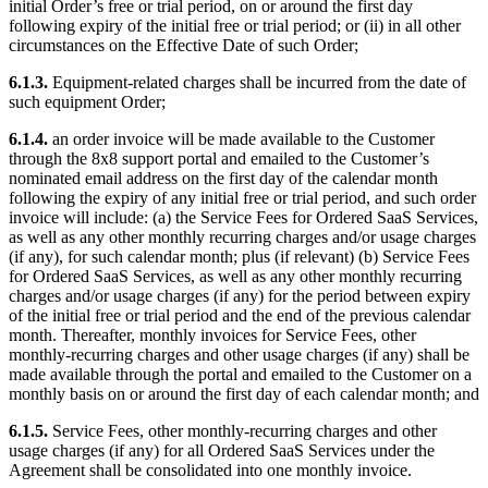
initial Order’s free or trial period, on or around the first day
following expiry of the initial free or trial period; or (ii) in all other
circumstances on the Effective Date of such Order;
6.1.3.
Equipment-related charges shall be incurred from the date of
such equipment Order;
6.1.4.
an order invoice will be made available to the Customer
through the 8x8 support portal and emailed to the Customer’s
nominated email address on the first day of the calendar month
following the expiry of any initial free or trial period, and such order
invoice will include: (a) the Service Fees for Ordered SaaS Services,
as well as any other monthly recurring charges and/or usage charges
(if any), for such calendar month; plus (if relevant) (b) Service Fees
for Ordered SaaS Services, as well as any other monthly recurring
charges and/or usage charges (if any) for the period between expiry
of the initial free or trial period and the end of the previous calendar
month. Thereafter, monthly invoices for Service Fees, other
monthly-recurring charges and other usage charges (if any) shall be
made available through the portal and emailed to the Customer on a
monthly basis on or around the first day of each calendar month; and
6.1.5.
Service Fees, other monthly-recurring charges and other
usage charges (if any) for all Ordered SaaS Services under the
Agreement shall be consolidated into one monthly invoice.