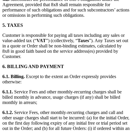
Agreement, provided that 8x8 shall remain responsible for
performance of such obligations and for such subcontractors’ actions
or omissions in performing such obligations.
5. TAXES
Customer is responsible for paying all taxes including any sales or
value-added tax (“
VAT
”) (collectively, “
Taxes
”). Any Taxes set out
in a quote or Order shall be non-binding estimates, calculated by
8x8 in good faith based on the service address(es) provided by
Customer.
6. BILLING AND PAYMENT
6.1. Billing.
Except to the extent an Order expressly provides
otherwise:
6.1.1.
Service Fees and other monthly-recurring charges shall be
billed monthly in advance, usage charges (if any) shall be billed
monthly in arrears;
6.1.2.
Service Fees, other monthly-recurring charges and call and
other usage charges shall start to be incurred: (a) for the initial Order,
on the first day following expiry of any initial free or trial period set
out in the Order; and (b) for all future Orders: (i) if ordered within an