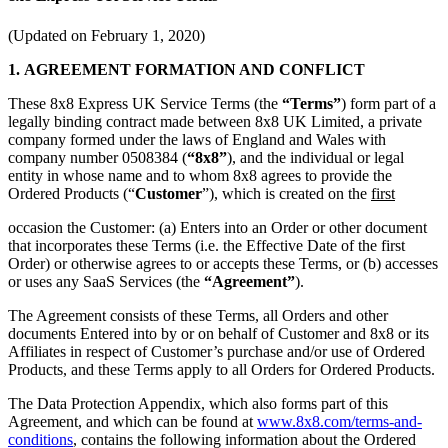
(Updated on February 1, 2020)
1. AGREEMENT FORMATION AND CONFLICT
These 8x8 Express UK Service Terms (the
“Terms”
) form part of a
legally binding contract made between 8x8 UK Limited, a private
company formed under the laws of England and Wales with
company number 0508384 (
“8x8”
), and the individual or legal
entity in whose name and to whom 8x8 agrees to provide the
Ordered Products (“
Customer
”), which is created on the
first
occasion the Customer: (a) Enters into an Order or other document
that incorporates these Terms (i.e. the Effective Date of the first
Order) or otherwise agrees to or accepts these Terms, or (b) accesses
or uses any SaaS Services (the
“Agreement”
).
The Agreement consists of these Terms, all Orders and other
documents Entered into by or on behalf of Customer and 8x8 or its
Affiliates in respect of Customer’s purchase and/or use of Ordered
Products, and these Terms apply to all Orders for Ordered Products.
The Data Protection Appendix, which also forms part of this
Agreement, and which can be found at
www.8x8.com/terms-and-
conditions
, contains the following information about the Ordered