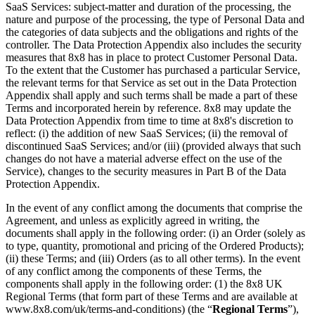
SaaS Services: subject-matter and duration of the processing, the
nature and purpose of the processing, the type of Personal Data and
the categories of data subjects and the obligations and rights of the
controller. The Data Protection Appendix also includes the security
measures that 8x8 has in place to protect Customer Personal Data.
To the extent that the Customer has purchased a particular Service,
the relevant terms for that Service as set out in the Data Protection
Appendix shall apply and such terms shall be made a part of these
Terms and incorporated herein by reference. 8x8 may update the
Data Protection Appendix from time to time at 8x8's discretion to
reflect: (i) the addition of new SaaS Services; (ii) the removal of
discontinued SaaS Services; and/or (iii) (provided always that such
changes do not have a material adverse effect on the use of the
Service), changes to the security measures in Part B of the Data
Protection Appendix.
In the event of any conflict among the documents that comprise the
Agreement, and unless as explicitly agreed in writing, the
documents shall apply in the following order: (i) an Order (solely as
to type, quantity, promotional and pricing of the Ordered Products);
(ii) these Terms; and (iii) Orders (as to all other terms). In the event
of any conflict among the components of these Terms, the
components shall apply in the following order: (1) the 8x8 UK
Regional Terms (that form part of these Terms and are available at
www.8x8.com/uk/terms-and-conditions) (the “
Regional Terms
”),