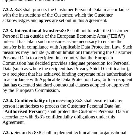
7.3.2.
8x8 shall process the Customer Personal Data in accordance
with the instructions of the Customer, which the Customer
acknowledges and agrees are set out in this Agreement.
7.3.3. International transfers:
8x8 shall not transfer the Customer
Personal Data outside of the European Economic Area ("
EEA
")
unless it has taken such measures as are necessary to ensure the
transfer is in compliance with Applicable Data Protection Law. Such
measures may include (without limitation) transferring the Customer
Personal Data to a recipient in a country that the European
Commission has decided provides adequate protection for Personal
Data (such as where the recipient has Privacy Shield Certification),
to a recipient that has achieved binding corporate rules authorisation
in accordance with Applicable Data Protection Law, or to a recipient
that has executed standard contractual clauses adopted or approved
by the European Commission.
7.3.4. Confidentiality of processing:
8x8 shall ensure that any
person it authorises to process the Customer Personal Data (an
"
Authorised Person
") shall protect the Customer Personal Data in
accordance with 8x8's confidentiality obligations under this
Agreement.
7.3.5. Security:
8x8 shall implement technical and organisational