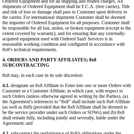
Ordered Equipment and for all shipping and related charges. All
shipments of Ordered Equipment shall be F.C.A. (free carrier). Title
and risk of loss or damage shall pass to Customer upon delivery to
the carrier. For international shipments Customer shall be deemed
the importer of Ordered Equipment for all purposes. Customer shall
be responsible for all lost, stolen, or broken equipment (except to the
extent covered by warranty), and for ensuring that any externally-
acquired equipment used with Ordered SaaS Services is in
reasonable working condition and configured in accordance with
8x8’s technical requirements.
4. ORDERS AND PARTY AFFILIATES; 8x8
SUBCONTRACTING
8x8 may, in each case in its sole discretion:
4.1.
designate an 8x8 Affiliate to Enter into one or more Orders with
Customer or a Customer Affiliate, in which case, with respect to
such Orders (unless otherwise agreed in writing by the Parties), (a)
the Agreement’s references to “8x8” shall include such 8x8 Affiliate
(as well as 8x8) (provided that the 8x8 Affiliate shall be deemed to
be the service provider under such Orders or SOWs) and (b) 8x8
shall remain fully, including jointly and severally, liable under the
Agreement; and
4.2.
subcontract the performance of 8x8’s obligations under the