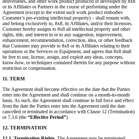
deliverables, and other work product produced or developed by 8x8
or its Affiliates or Partners in the course of performing under the
Agreement (except to the extent such work product embodies
Customer’s pre-existing intellectual property) – shall remain with,
and belong exclusively to, 8x8, its Affiliates, and/or their licensors.
Customer hereby assigns to 8x8 all intellectual property and other
rights, title, and interest in or to any suggestion, improvement,
enhancement, recommendation, correction, idea, or other feedback
that Customer may provide to 8x8 or its Affiliates relating to their
operations or the Services or Equipment, and agrees that 8x8 shall
be free to use, license, assign, and exploit any ideas, concepts,
know-how, or techniques contained therein for any purpose without
restriction or compensation.
11. TERM
The Agreement shall become effective on the date that the Parties
enter into the Agreement and shall continue on a month-to-month
basis. As such, the Agreement shall continue in full force and effect
from the date the Parties enter into the Agreement until the date
cancelled or terminated in accordance with Clause 12 (Termination)
or 7.3.6 (the
“Effective Period”
).
12. TERMINATION
12.1. Termination Rights.
The Agreement may be terminated: