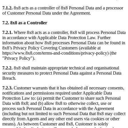
7.1.2.
8x8 acts as a controller of 8x8 Personal Data and a processor
of Customer Personal Data under the Agreement.
7.2. 8x8 as a Controller
7.2.1.
Where 8x8 acts as a controller, 8x8 will process Personal Data
in accordance with Applicable Data Protection Law. Further
information about how 8x8 processes Personal Data can be found in
8x8’s Privacy Policy Covering Customers (available at
https://www.8x8.com/terms-and-conditions/privacy-policy) (the
"Privacy Policy").
7.2.2.
8x8 shall maintain appropriate technical and organisational
security measures to protect Personal Data against a Personal Data
Breach.
7.2.3.
Customer warrants that it has obtained all necessary consents,
notifications and permissions required under Applicable Data
Protection Law to: (a) permit the Customer to share such Personal
Data with 8x8; and (b) allow 8x8 to otherwise collect, use or
process such Personal Data in accordance with the Agreement
(including but not limited to such Personal Data that 8x8 may collect
directly from Agents and any other end users via cookies or other
means). As between Customer and 8x8, Customer is solely