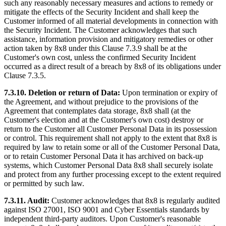
such any reasonably necessary measures and actions to remedy or
mitigate the effects of the Security Incident and shall keep the
Customer informed of all material developments in connection with
the Security Incident. The Customer acknowledges that such
assistance, information provision and mitigatory remedies or other
action taken by 8x8 under this Clause 7.3.9 shall be at the
Customer's own cost, unless the confirmed Security Incident
occurred as a direct result of a breach by 8x8 of its obligations under
Clause 7.3.5.
7.3.10. Deletion or return of Data:
Upon termination or expiry of
the Agreement, and without prejudice to the provisions of the
Agreement that contemplates data storage, 8x8 shall (at the
Customer's election and at the Customer's own cost) destroy or
return to the Customer all Customer Personal Data in its possession
or control. This requirement shall not apply to the extent that 8x8 is
required by law to retain some or all of the Customer Personal Data,
or to retain Customer Personal Data it has archived on back-up
systems, which Customer Personal Data 8x8 shall securely isolate
and protect from any further processing except to the extent required
or permitted by such law.
7.3.11. Audit:
Customer acknowledges that 8x8 is regularly audited
against ISO 27001, ISO 9001 and Cyber Essentials standards by
independent third-party auditors. Upon Customer's reasonable