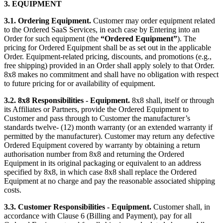
3. EQUIPMENT
3.1. Ordering Equipment.
Customer may order equipment related
to the Ordered SaaS Services, in each case by Entering into an
Order for such equipment (the
“Ordered Equipment”
). The
pricing for Ordered Equipment shall be as set out in the applicable
Order. Equipment-related pricing, discounts, and promotions (e.g.,
free shipping) provided in an Order shall apply solely to that Order.
8x8 makes no commitment and shall have no obligation with respect
to future pricing for or availability of equipment.
3.2. 8x8 Responsibilities - Equipment.
8x8 shall, itself or through
its Affiliates or Partners, provide the Ordered Equipment to
Customer and pass through to Customer the manufacturer’s
standards twelve- (12) month warranty (or an extended warranty if
permitted by the manufacturer). Customer may return any defective
Ordered Equipment covered by warranty by obtaining a return
authorisation number from 8x8 and returning the Ordered
Equipment in its original packaging or equivalent to an address
specified by 8x8, in which case 8x8 shall replace the Ordered
Equipment at no charge and pay the reasonable associated shipping
costs.
3.3. Customer Responsibilities - Equipment.
Customer shall, in
accordance with Clause 6 (Billing and Payment), pay for all