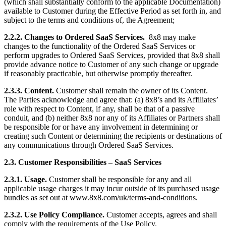
(which shall substantially conform to the applicable Documentation)
available to Customer during the Effective Period as set forth in, and
subject to the terms and conditions of, the Agreement;
2.2.2. Changes to Ordered SaaS Services.
8x8 may make
changes to the functionality of the Ordered SaaS Services or
perform upgrades to Ordered SaaS Services, provided that 8x8 shall
provide advance notice to Customer of any such change or upgrade
if reasonably practicable, but otherwise promptly thereafter.
2.3.3. Content.
Customer shall remain the owner of its Content.
The Parties acknowledge and agree that: (a) 8x8’s and its Affiliates’
role with respect to Content, if any, shall be that of a passive
conduit, and (b) neither 8x8 nor any of its Affiliates or Partners shall
be responsible for or have any involvement in determining or
creating such Content or determining the recipients or destinations of
any communications through Ordered SaaS Services.
2.3. Customer Responsibilities – SaaS Services
2.3.1. Usage.
Customer shall be responsible for any and all
applicable usage charges it may incur outside of its purchased usage
bundles as set out at www.8x8.com/uk/terms-and-conditions.
2.3.2. Use Policy Compliance.
Customer accepts, agrees and shall
comply with the requirements of the Use Policy.