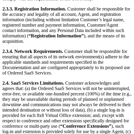
2.3.3. Registration Information.
Customer shall be responsible for
the accuracy and legality of all account, Agent, and registration
information (including without limitation Customer’s legal name,
registered number and payment information, Customer/Agent
contact information, and any Personal Data included within such
information) (
“Registration Information”
), and the means of its
acquisition.
2.3.4. Network Requirements.
Customer shall be responsible for
ensuring that all aspects of its network environment(s) adhere to the
applicable standards and requirements specified in the
Documentation and are configured appropriately to its proposed use
of Ordered SaaS Services.
2.4. SaaS Services Limitations.
Customer acknowledges and
agrees that: (a) the Ordered SaaS Services will not be uninterrupted,
error-free, or available one-hundred percent (100%) of the time (e.g.,
they may be unavailable during periods of planned or unplanned
downtime and communications may not always be delivered to their
intended destination or without loss of data), (b) a single log-in is
provided for each 8x8 Virtual Office extension; and, except with
respect to conference and other extensions specifically designed for
conference or multi-party use (
“Conference Extensions”
), such
log-in and extension is provided solely for use by a single Agent, (c)