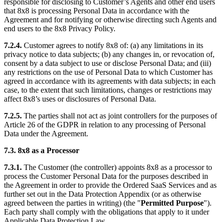
responsible for disclosing to Customer’s Agents and other end users
that 8x8 is processing Personal Data in accordance with the
Agreement and for notifying or otherwise directing such Agents and
end users to the 8x8 Privacy Policy.
7.2.4.
Customer agrees to notify 8x8 of: (a) any limitations in its
privacy notice to data subjects; (b) any changes in, or revocation of,
consent by a data subject to use or disclose Personal Data; and (iii)
any restrictions on the use of Personal Data to which Customer has
agreed in accordance with its agreements with data subjects; in each
case, to the extent that such limitations, changes or restrictions may
affect 8x8’s uses or disclosures of Personal Data.
7.2.5.
The parties shall not act as joint controllers for the purposes of
Article 26 of the GDPR in relation to any processing of Personal
Data under the Agreement.
7.3. 8x8 as a Processor
7.3.1.
The Customer (the controller) appoints 8x8 as a processor to
process the Customer Personal Data for the purposes described in
the Agreement in order to provide the Ordered SaaS Services and as
further set out in the Data Protection Appendix (or as otherwise
agreed between the parties in writing) (the "
Permitted Purpose
").
Each party shall comply with the obligations that apply to it under
Applicable Data Protection Law.