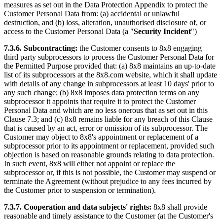
measures as set out in the Data Protection Appendix to protect the
Customer Personal Data from: (a) accidental or unlawful
destruction, and (b) loss, alteration, unauthorised disclosure of, or
access to the Customer Personal Data (a "
Security Incident
")
7.3.6.
Subcontracting:
the Customer consents to 8x8 engaging
third party subprocessors to process the Customer Personal Data for
the Permitted Purpose provided that: (a) 8x8 maintains an up-to-date
list of its subprocessors at the 8x8.com website, which it shall update
with details of any change in subprocessors at least 10 days' prior to
any such change; (b) 8x8 imposes data protection terms on any
subprocessor it appoints that require it to protect the Customer
Personal Data and which are no less onerous that as set out in this
Clause 7.3; and (c) 8x8 remains liable for any breach of this Clause
that is caused by an act, error or omission of its subprocessor. The
Customer may object to 8x8's appointment or replacement of a
subprocessor prior to its appointment or replacement, provided such
objection is based on reasonable grounds relating to data protection.
In such event, 8x8 will either not appoint or replace the
subprocessor or, if this is not possible, the Customer may suspend or
terminate the Agreement (without prejudice to any fees incurred by
the Customer prior to suspension or termination).
7.3.7. Cooperation and data subjects' rights:
8x8 shall provide
reasonable and timely assistance to the Customer (at the Customer's