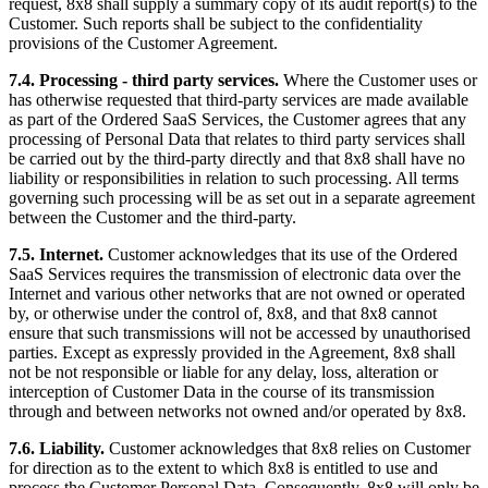
request, 8x8 shall supply a summary copy of its audit report(s) to the
Customer. Such reports shall be subject to the confidentiality
provisions of the Customer Agreement.
7.4. Processing - third party services.
Where the Customer uses or
has otherwise requested that third-party services are made available
as part of the Ordered SaaS Services, the Customer agrees that any
processing of Personal Data that relates to third party services shall
be carried out by the third-party directly and that 8x8 shall have no
liability or responsibilities in relation to such processing. All terms
governing such processing will be as set out in a separate agreement
between the Customer and the third-party.
7.5. Internet.
Customer acknowledges that its use of the Ordered
SaaS Services requires the transmission of electronic data over the
Internet and various other networks that are not owned or operated
by, or otherwise under the control of, 8x8, and that 8x8 cannot
ensure that such transmissions will not be accessed by unauthorised
parties. Except as expressly provided in the Agreement, 8x8 shall
not be not responsible or liable for any delay, loss, alteration or
interception of Customer Data in the course of its transmission
through and between networks not owned and/or operated by 8x8.
7.6. Liability.
Customer acknowledges that 8x8 relies on Customer
for direction as to the extent to which 8x8 is entitled to use and
process the Customer Personal Data. Consequently, 8x8 will only be