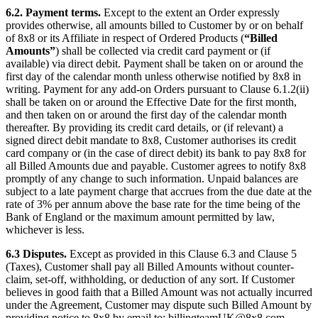
6.2. Payment terms.
Except to the extent an Order expressly
provides otherwise, all amounts billed to Customer by or on behalf
of 8x8 or its Affiliate in respect of Ordered Products (
“Billed
Amounts”
) shall be collected via credit card payment or (if
available) via direct debit. Payment shall be taken on or around the
first day of the calendar month unless otherwise notified by 8x8 in
writing. Payment for any add-on Orders pursuant to Clause 6.1.2(ii)
shall be taken on or around the Effective Date for the first month,
and then taken on or around the first day of the calendar month
thereafter. By providing its credit card details, or (if relevant) a
signed direct debit mandate to 8x8, Customer authorises its credit
card company or (in the case of direct debit) its bank to pay 8x8 for
all Billed Amounts due and payable. Customer agrees to notify 8x8
promptly of any change to such information. Unpaid balances are
subject to a late payment charge that accrues from the due date at the
rate of 3% per annum above the base rate for the time being of the
Bank of England or the maximum amount permitted by law,
whichever is less.
6.3 Disputes.
Except as provided in this Clause 6.3 and Clause 5
(Taxes), Customer shall pay all Billed Amounts without counter-
claim, set-off, withholding, or deduction of any sort. If Customer
believes in good faith that a Billed Amount was not actually incurred
under the Agreement, Customer may dispute such Billed Amount by
providing notice to 8x8 by email to: billingteamUK@8x8.com