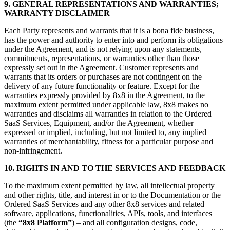
9. GENERAL REPRESENTATIONS AND WARRANTIES;
WARRANTY DISCLAIMER
Each Party represents and warrants that it is a bona fide business,
has the power and authority to enter into and perform its obligations
under the Agreement, and is not relying upon any statements,
commitments, representations, or warranties other than those
expressly set out in the Agreement. Customer represents and
warrants that its orders or purchases are not contingent on the
delivery of any future functionality or feature. Except for the
warranties expressly provided by 8x8 in the Agreement, to the
maximum extent permitted under applicable law, 8x8 makes no
warranties and disclaims all warranties in relation to the Ordered
SaaS Services, Equipment, and/or the Agreement, whether
expressed or implied, including, but not limited to, any implied
warranties of merchantability, fitness for a particular purpose and
non-infringement.
10. RIGHTS IN AND TO THE SERVICES AND FEEDBACK
To the maximum extent permitted by law, all intellectual property
and other rights, title, and interest in or to the Documentation or the
Ordered SaaS Services and any other 8x8 services and related
software, applications, functionalities, APIs, tools, and interfaces
(the
“8x8 Platform”
) – and all configuration designs, code,