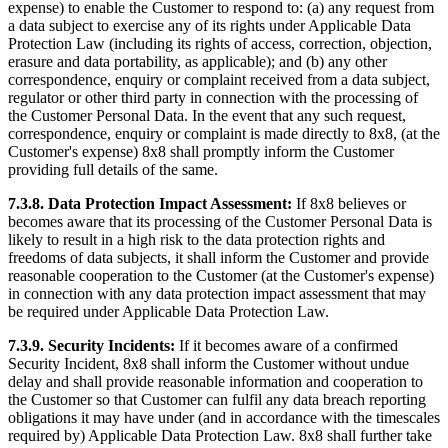
expense) to enable the Customer to respond to: (a) any request from
a data subject to exercise any of its rights under Applicable Data
Protection Law (including its rights of access, correction, objection,
erasure and data portability, as applicable); and (b) any other
correspondence, enquiry or complaint received from a data subject,
regulator or other third party in connection with the processing of
the Customer Personal Data. In the event that any such request,
correspondence, enquiry or complaint is made directly to 8x8, (at the
Customer's expense) 8x8 shall promptly inform the Customer
providing full details of the same.
7.3.8. Data Protection Impact Assessment:
If 8x8 believes or
becomes aware that its processing of the Customer Personal Data is
likely to result in a high risk to the data protection rights and
freedoms of data subjects, it shall inform the Customer and provide
reasonable cooperation to the Customer (at the Customer's expense)
in connection with any data protection impact assessment that may
be required under Applicable Data Protection Law.
7.3.9. Security Incidents:
If it becomes aware of a confirmed
Security Incident, 8x8 shall inform the Customer without undue
delay and shall provide reasonable information and cooperation to
the Customer so that Customer can fulfil any data breach reporting
obligations it may have under (and in accordance with the timescales
required by) Applicable Data Protection Law. 8x8 shall further take