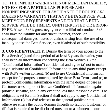
TO, THE IMPLIED WARRANTIES OF MERCHANTABILITY,
FITNESS FOR A PARTICULAR PURPOSE AND
NONINFRINGEMENT. FOR AVOIDANCE OF DOUBT, 8X8
MAKES NO WARRANTY THAT ANY BETA SERVICE WILL
MEET YOUR REQUIREMENTS AND/OR THAT A BETA
SERVICE WILL BE TIMELY, UNINTERRUPTED OR ERROR-
FREE. Absent 8x8’s gross negligence or willful misconduct, 8x8
shall have no liability for any direct, indirect, special or
consequential damages, losses or claims arising from the use of or
inability to use the Beta Service, even if advised of such possibility.
3. CONFIDENTIALITY
. During the term of your access to the
Beta Service(s) and for a period of at least 3 years thereafter, you
shall keep all information concerning the Beta Service(s) (the
“Confidential Information”) confidential and agree (a) not to make
any disclosure of Confidential Information to any third party except
with 8x8’s written consent; (b) not to use Confidential Information
except for the purpose contemplated by these Beta Terms; and (c) to
protect Confidential Information with the same degree of care as
Customer uses to protect its own Confidential Information against
public disclosure, and in any event no less than reasonable care. The
obligations set forth in Section 3 shall not apply to any Confidential
Information (i) that 8x8 releases to the general public or that
otherwise enters the public domain through no fault of Customer or
(ii) that is required to be disclosed pursuant to a subpoena, court