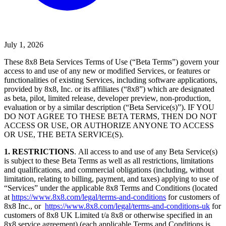
July 1, 2026
These 8x8 Beta Services Terms of Use (“Beta Terms”) govern your
access to and use of any new or modified Services, or features or
functionalities of existing Services, including software applications,
provided by 8x8, Inc. or its affiliates (“8x8”) which are designated
as beta, pilot, limited release, developer preview, non-production,
evaluation or by a similar description (“Beta Service(s)”). IF YOU
DO NOT AGREE TO THESE BETA TERMS, THEN DO NOT
ACCESS OR USE, OR AUTHORIZE ANYONE TO ACCESS
OR USE, THE BETA SERVICE(S).
1.
RESTRICTIONS
. All access to and use of any Beta Service(s)
is subject to these Beta Terms as well as all restrictions, limitations
and qualifications, and commercial obligations (including, without
limitation, relating to billing, payment, and taxes) applying to use of
“Services” under the applicable 8x8 Terms and Conditions (located
at
https://www.8x8.com/legal/terms-and-conditions
for customers of
8x8 Inc., or
https://www.8x8.com/legal/terms-and-conditions-uk
for
customers of 8x8 UK Limited t/a 8x8 or otherwise specified in an
8x8 service agreement) (each applicable Terms and Conditions is