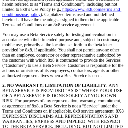
herein referred to as “Terms and Conditions”), including but not
limited to 8x8’s Use Policy (e.g.,
https://www.8x8.com/terms-and-
conditions/use-policy
). Capitalized terms used and not defined
herein shall have the meanings assigned to them in the applicable
Terms and Conditions or an 8x8 service agreement.
You may use a Beta Service solely for testing and evaluation in
accordance with their intended purpose and, subject to customary
mobile use, primarily at the location set forth in the beta letter
provided by 8x8, if applicable. You shall not permit anyone other
than an employee, contractor or other representative authorized by
the customer with which 8x8 is contracted to provide the Services
(“Customer”) to use a Beta Service. Customer is responsible for the
actions or omissions of its employees, contractors, agents or other
authorized representatives when a Beta Service is used.
2.
NO WARRANTY; LIMITATION OF LIABILITY
. ANY
BETA SERVICE IS PROVIDED “AS IS” WHERE YOUR USE
OF A BETA SERVICE IS DONE SOLELY AT YOUR OWN
RISK. For purposes of any representation, warranty, commitment,
or agreement of 8x8, a Beta Service is not a “Service” under the
Terms and Conditions or, if applicable, 8x8 service agreement. 8X8
EXPRESSLY DISCLAIMS ALL REPRESENTATIONS AND
WARRANTIES, EXPRESS AND IMPLIED, WITH RESPECT
TO THE BETA SERVICE, INCLUDING, BUT NOT LIMITED