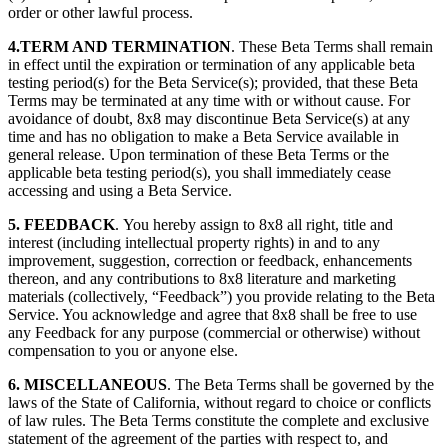
order or other lawful process.
4.TERM AND TERMINATION
. These Beta Terms shall remain
in effect until the expiration or termination of any applicable beta
testing period(s) for the Beta Service(s); provided, that these Beta
Terms may be terminated at any time with or without cause. For
avoidance of doubt, 8x8 may discontinue Beta Service(s) at any
time and has no obligation to make a Beta Service available in
general release. Upon termination of these Beta Terms or the
applicable beta testing period(s), you shall immediately cease
accessing and using a Beta Service.
5. FEEDBACK
. You hereby assign to 8x8 all right, title and
interest (including intellectual property rights) in and to any
improvement, suggestion, correction or feedback, enhancements
thereon, and any contributions to 8x8 literature and marketing
materials (collectively, “Feedback”) you provide relating to the Beta
Service. You acknowledge and agree that 8x8 shall be free to use
any Feedback for any purpose (commercial or otherwise) without
compensation to you or anyone else.
6. MISCELLANEOUS
. The Beta Terms shall be governed by the
laws of the State of California, without regard to choice or conflicts
of law rules. The Beta Terms constitute the complete and exclusive
statement of the agreement of the parties with respect to, and