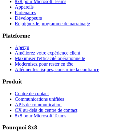
8x8 pour Microsoft Teams
Appareils
Partenaires
Développeurs
Rejoignez le programme de parrainage
Plateforme
Aperçu
Améliorez votre expérience client
Maximiser l'efficacité opérationnelle
Modernisez pour rester en tête
Atténuer les risques, construire la confiance
Produit
Centre de contact
Communications unifiées
APIs de communication
CX au-delà du centre de contact
8x8 pour Microsoft Teams
Pourquoi 8x8