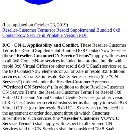
(Last updated on October 23, 2019)
Reseller-Customer Terms for Resold Supplemental Bundled 8x8
ContactNow Service in Printable Version PDF
R/C - CN-1. Applicability and Conflict.
These Reseller-Customer
Terms for Resold Supplemental Bundled 8x8 ContactNow Services
(these
“Reseller-CustomerCN Service Terms”
) apply with respect
to all 8x8 ContactNow services included in a product bundle with
resold 8x8 Virtual Office (or other resold 8x8 UCaaS) services (e.g.,
the 8x8 ContactNow elements of X8 or X8e in resold 8x8 Editions
services or X5 or X8 in resold 8x8 X Series services) (the
“CN
Services”
) ordered under the Reseller-Customer Agreement
(
“Ordered CN Services”
). In addition to these Reseller-Customer
CN Service Terms, the Reseller-Customer Terms For Resold 8x8
Virtual Office and Virtual Contact Center Services (or other version
of Reseller-Customer service/business terms that apply to resold 8x8
Virtual Office (or other resold 8x8 UCaaS) services) referenced in
the agreement or order document through which Customer
subscribed to such services (the
“Reseller-Customer VO/VCC
Service Terms”
) shall apply with respect to all Ordered CN
Services (and the CN Services shall be considered “8x8 SaaS