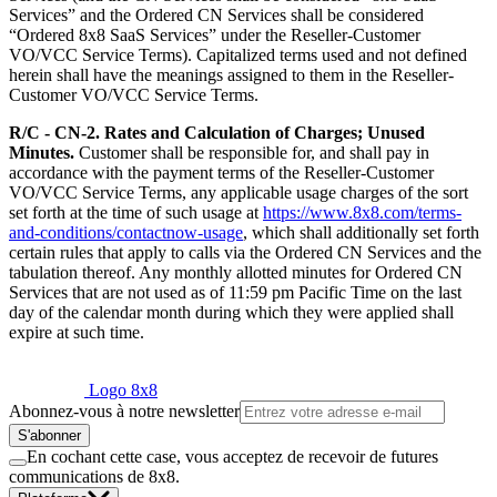
Services” and the Ordered CN Services shall be considered
“Ordered 8x8 SaaS Services” under the Reseller-Customer
VO/VCC Service Terms). Capitalized terms used and not defined
herein shall have the meanings assigned to them in the Reseller-
Customer VO/VCC Service Terms.
R/C - CN-2. Rates and Calculation of Charges; Unused
Minutes.
Customer shall be responsible for, and shall pay in
accordance with the payment terms of the Reseller-Customer
VO/VCC Service Terms, any applicable usage charges of the sort
set forth at the time of such usage at
https://www.8x8.com/terms-
and-conditions/contactnow-usage
, which shall additionally set forth
certain rules that apply to calls via the Ordered CN Services and the
tabulation thereof. Any monthly allotted minutes for Ordered CN
Services that are not used as of 11:59 pm Pacific Time on the last
day of the calendar month during which they were applied shall
expire at such time.
Logo 8x8
Abonnez-vous à notre newsletter
S'abonner
En cochant cette case, vous acceptez de recevoir de futures
communications de 8x8.