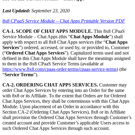
Last Updated:
September 23, 2020
8x8 CPaaS Service Module – Chat Apps Printable Version PDF
CA-1. SCOPE OF CHAT APPS MODULE.
This 8x8 CPaaS
Service Module – Chat Apps (this “
Chat Apps Module
”) shall
apply with respect to all 8x8 Chat Apps services (the “
Chat Apps
Services
”) ordered, accessed, or used by, or provided to, Customer
(“
Ordered Chat Apps Services
”). Capitalized terms used and not
defined in this Chat Apps Module shall have the meanings assigned
to them in the 8x8 CPaaS Service Terms (available at
https://www.8x8.com/cpaas-order-terms/cpaas-service-terms
) (the
“
Service Terms
”).
CA-2. ORDERING CHAT APPS SERVICES.
Customer may
order Chat Apps Services by entering into an Order for the same
with 8x8 or its Affiliate. To the extent that Orders are for Ordered
Chat Apps Services, they shall be coterminous with this Chat Apps
Module. Upon placement of an Order in accordance with this
Section CA-2 (Ordering Chat Apps Services), 8x8 or its Affiliate
shall provision the Ordered Chat Apps Services through Customer’s
created account and provide Customer’s applicable Users access to
such Ordered Chat Apps Services through such account.