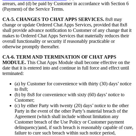
arrears, and (d) be paid by Customer in accordance with Section 6
(Payment) of the Service Terms.
CA-5. CHANGES TO CHAT APPS SERVICES.
8x8 may
change or update Ordered Chat Apps Services, provided that 8x8
shall provide advance notification to Customer of any change that it
makes to Ordered Chat Apps Services that materially reduces their
overall functionality or security if reasonably practicable or
otherwise promptly thereafter.
CA-6. TERM AND TERMINATION OF CHAT APPS
MODULE.
This Chat Apps Module shall become effective on the
date that it is entered into and continue in full force and effect until
terminated:
(a) by Customer for convenience with thirty (30) days’ notice
to 8x8;
(b) by 8x8 for convenience with sixty (60) days’ notice to
Customer;
(c) by either Party with twenty (20) days’ notice to the other
Party in the event of the other Party’s material breach of the
Agreement (which shall include without limitation any
Customer breach of the Use Policy or Customer payment
delinquency)and, if such breach is reasonably capable of cure,
failure to cure such breach within such notice period,