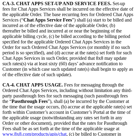
CA-3. CHAT APPS SET-UP AND SERVICE FEES.
Set-up
fees for Chat Apps Services shall be incurred on the effective date of
the applicable Order. The base recurring fees for Ordered Chat Apps
Services (“
Chat Apps Service Fees
”) shall (a) start to be billed and
incurred as of the effective date of the applicable Order, (b)
thereafter be billed and incurred at or near the beginning of the
applicable billing cycle, (c) be billed according to the billing period
specified for the applicable Ordered Chat Apps Services in the
Order for such Ordered Chat Apps Services (or monthly if no such
period is so specified), and (d) accrue at the rate(s) set forth for such
Chat Apps Services in such Order, provided that 8x8 may update
such rates(s) via at least sixty (60) days’ advance notification to
Customer (in which case such updated rate(s) shall begin to apply as
of the effective date of such update).
CA-4. CHAT APPS USAGE.
Fees for messaging through the
Ordered Chat Apps Services, including without limitation any third-
party passthrough fees for such messaging (such passthrough fees
the “
Passthrough Fees
”), shall (a) be incurred by the Customer at
the time that the usage occurs, (b) accrue at the applicable rate(s) set
forth within Customer’s account in Customer’s Portal at the time of
the applicable usage (notwithstanding any rates set forth in any
Order or other document), provided that the rates for Passthrough
Fees shall be as set forth at the time of the applicable usage at
www.8x8.com/products/apis/chat
, (c) be billed to Customer in