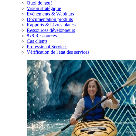
Quoi de neuf
Vision stratégique
Evénements & Webinars
Documentation produits
Rapports & Livres blancs
Ressources développeurs
8x8 Ressources
Cas clients
Professional Services
Vérification de l'état des services