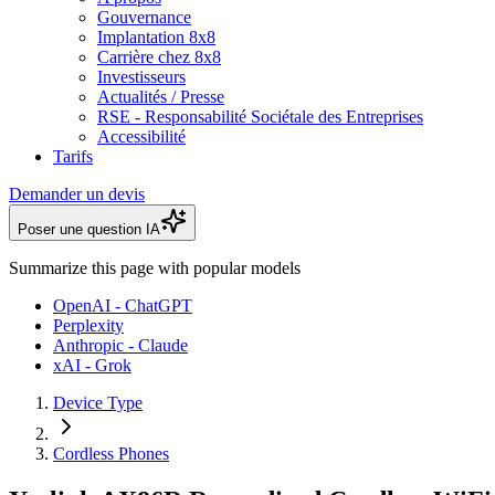
Gouvernance
Implantation 8x8
Carrière chez 8x8
Investisseurs
Actualités / Presse
RSE - Responsabilité Sociétale des Entreprises
Accessibilité
Tarifs
Demander un devis
Poser une question IA
Summarize this page with popular models
OpenAI - ChatGPT
Perplexity
Anthropic - Claude
xAI - Grok
Device Type
Cordless Phones