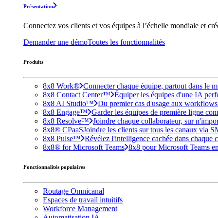
Présentation
Connectez vos clients et vos équipes à l’échelle mondiale et cr
Demander une démo
Toutes les fonctionnalités
Produits
8x8 Work®
Connecter chaque équipe, partout dans le mo
8x8 Contact Center™
Équiper les équipes d'une IA perfo
8x8 AI Studio™
Du premier cas d'usage aux workflows e
8x8 Engage™
Garder les équipes de première ligne conne
8x8 Resolve™
Joindre chaque collaborateur, sur n'impo
8x8® CPaaS
Joindre les clients sur tous les canaux via 
8x8 Pulse™
Révélez l'intelligence cachée dans chaque c
8x8® for Microsoft Teams
8x8 pour Microsoft Teams enri
Fonctionnalités populaires
Routage Omnicanal
Espaces de travail intuitifs
Workforce Management
Automatisation IA