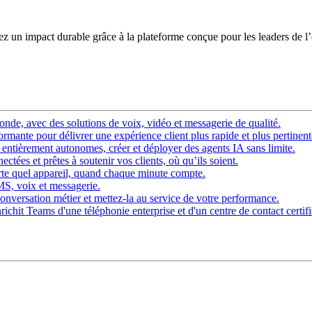
éez un impact durable grâce à la plateforme conçue pour les leaders de l
nde, avec des solutions de voix, vidéo et messagerie de qualité.
rmante pour délivrer une expérience client plus rapide et plus pertinent
ntièrement autonomes, créer et déployer des agents IA sans limite.
ctées et prêtes à soutenir vos clients, où qu’ils soient.
rte quel appareil, quand chaque minute compte.
SMS, voix et messagerie.
onversation métier et mettez-la au service de votre performance.
chit Teams d'une téléphonie enterprise et d'un centre de contact certifi