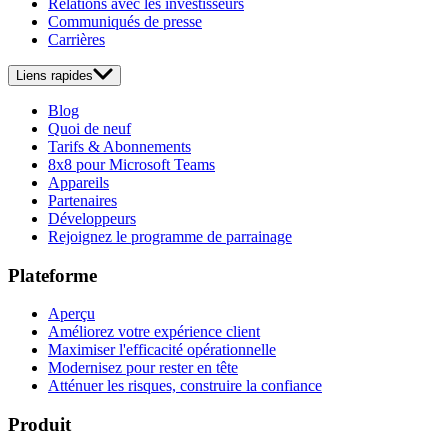
Relations avec les investisseurs
Communiqués de presse
Carrières
Liens rapides
Blog
Quoi de neuf
Tarifs & Abonnements
8x8 pour Microsoft Teams
Appareils
Partenaires
Développeurs
Rejoignez le programme de parrainage
Plateforme
Aperçu
Améliorez votre expérience client
Maximiser l'efficacité opérationnelle
Modernisez pour rester en tête
Atténuer les risques, construire la confiance
Produit