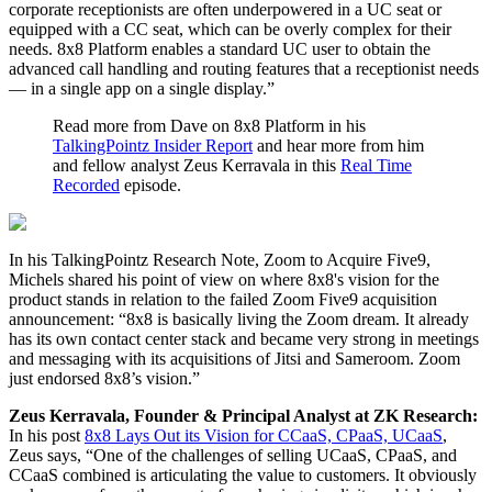
corporate receptionists are often underpowered in a UC seat or
equipped with a CC seat, which can be overly complex for their
needs. 8x8 Platform enables a standard UC user to obtain the
advanced call handling and routing features that a receptionist needs
— in a single app on a single display.”
Read more from Dave on 8x8 Platform in his
TalkingPointz Insider Report
and hear more from him
and fellow analyst Zeus Kerravala in this
Real Time
Recorded
episode.
In his TalkingPointz Research Note, Zoom to Acquire Five9,
Michels shared his point of view on where 8x8's vision for the
product stands in relation to the failed Zoom Five9 acquisition
announcement: “8x8 is basically living the Zoom dream. It already
has its own contact center stack and became very strong in meetings
and messaging with its acquisitions of Jitsi and Sameroom. Zoom
just endorsed 8x8’s vision.”
Zeus Kerravala, Founder & Principal Analyst at ZK Research:
In his post
8x8 Lays Out its Vision for CCaaS, CPaaS, UCaaS
,
Zeus says, “One of the challenges of selling UCaaS, CPaaS, and
CCaaS combined is articulating the value to customers. It obviously