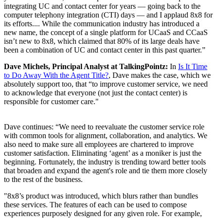
integrating UC and contact center for years — going back to the
computer telephony integration (CTI) days — and I applaud 8x8 for
its efforts.... While the communication industry has introduced a
new name, the concept of a single platform for UCaaS and CCaaS
isn’t new to 8x8, which claimed that 80% of its large deals have
been a combination of UC and contact center in this past quarter.”
Dave Michels, Principal Analyst at TalkingPointz:
In
Is It Time
to Do Away With the Agent Title?
, Dave makes the case, which we
absolutely support too, that “to improve customer service, we need
to acknowledge that everyone (not just the contact center) is
responsible for customer care."
Dave continues: “We need to reevaluate the customer service role
with common tools for alignment, collaboration, and analytics. We
also need to make sure all employees are chartered to improve
customer satisfaction. Eliminating ‘agent’ as a moniker is just the
beginning. Fortunately, the industry is trending toward better tools
that broaden and expand the agent's role and tie them more closely
to the rest of the business.
"8x8’s product was introduced, which blurs rather than bundles
these services. The features of each can be used to compose
experiences purposely designed for any given role. For example,