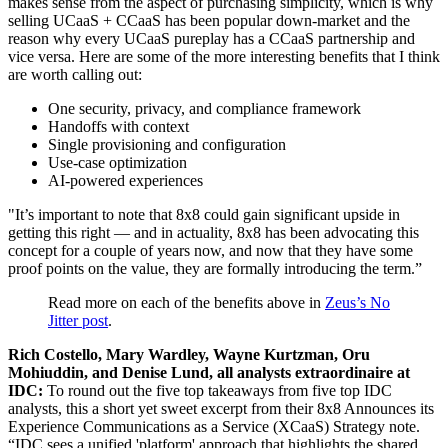
makes sense from the aspect of purchasing simplicity, which is why
selling UCaaS + CCaaS has been popular down-market and the
reason why every UCaaS pureplay has a CCaaS partnership and
vice versa. Here are some of the more interesting benefits that I think
are worth calling out:
One security, privacy, and compliance framework
Handoffs with context
Single provisioning and configuration
Use-case optimization
AI-powered experiences
"It’s important to note that 8x8 could gain significant upside in
getting this right — and in actuality, 8x8 has been advocating this
concept for a couple of years now, and now that they have some
proof points on the value, they are formally introducing the term.”
Read more on each of the benefits above in
Zeus’s No
Jitter post
.
Rich Costello, Mary Wardley, Wayne Kurtzman, Oru
Mohiuddin, and Denise Lund, all analysts extraordinaire at
IDC:
To round out the five top takeaways from five top IDC
analysts, this a short yet sweet excerpt from their 8x8 Announces its
Experience Communications as a Service (XCaaS) Strategy note.
“IDC sees a unified 'platform' approach that highlights the shared