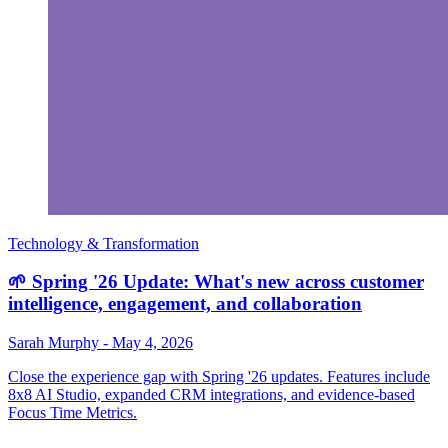
Technology & Transformation
🌱 Spring '26 Update: What's new across customer
intelligence, engagement, and collaboration
Sarah Murphy
-
May 4, 2026
Close the experience gap with Spring '26 updates. Features include
8x8 AI Studio, expanded CRM integrations, and evidence-based
Focus Time Metrics.