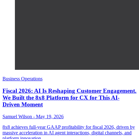
Business Operations
Fiscal 2026: AI Is Reshaping Customer Engagement.
We Built the 8x8 Platform for CX for This AI-
Driven Moment
Samuel Wilson
-
May 19, 2026
8x8 achieves full-year GAAP profitability for fiscal 2026, driven by
massive acceleration in AI agent interactions, digital channels, and
platform innovation.